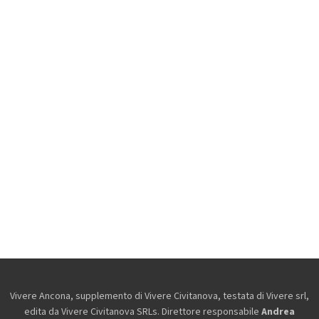
Vivere Ancona, supplemento di Vivere Civitanova, testata di Vivere srl,
edita da
Vivere Civitanova SRLs. Direttore responsabile
Andrea