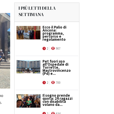
I PIÙ LETTI DELLA
SETTIMANA
Ecco il Palio di
Ancona:
programma,
percorso e
regolamento
2
907
Pet fuori uso
all'Ospedale di
Torrette,
Mastrovincenzo
(Pd) e...
2
700
Il sogno prende
mo
quota: 24 ragazzi
con disabilità
,
volano da...
2
634