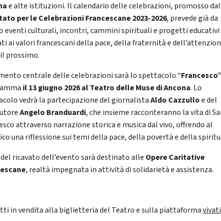
na
e alte istituzioni. Il calendario delle celebrazioni, promosso dal
ato per le Celebrazioni Francescane 2023-2026
, prevede già da
 eventi culturali, incontri, cammini spirituali e progetti educativi
ti ai valori francescani della pace, della fraternità e dell’attenzio
 il prossimo.
mento centrale delle celebrazioni sarà lo spettacolo “
Francesco
ramma
il 13 giugno 2026 al Teatro delle Muse di Ancona
. Lo
acolo vedrà la partecipazione del giornalista
Aldo Cazzullo
e del
autore
Angelo Branduardi
, che insieme racconteranno la vita di S
esco attraverso narrazione storica e musica dal vivo, offrendo al
co una riflessione sui temi della pace, della povertà e della spiritu
 del ricavato dell’evento sarà destinato alle
Opere Caritative
cescane
, realtà impegnata in attività di solidarietà e assistenza.
tti in vendita alla biglietteria del Teatro e sulla piattaforma
vivat