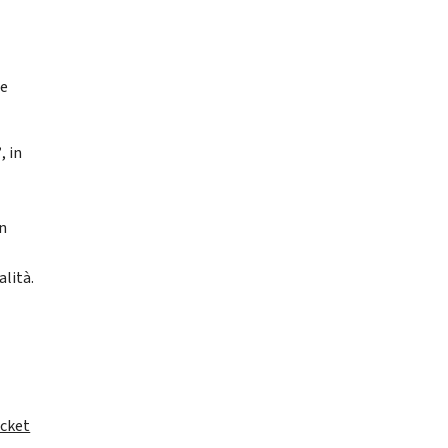
ne
”
, in
an
alità.
icket