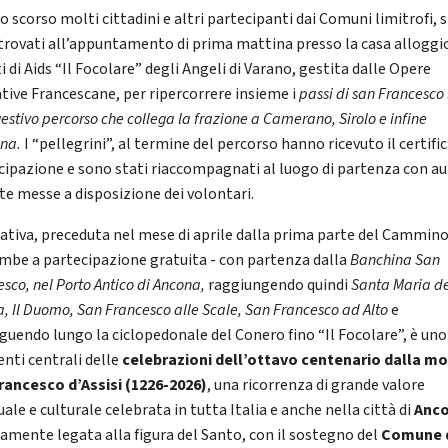
 scorso molti cittadini e altri partecipanti dai Comuni limitrofi, s
trovati all’appuntamento di prima mattina presso la casa alloggi
 di Aids “Il Focolare” degli Angeli di Varano, gestita dalle Opere
ative Francescane, per ripercorrere insieme i
passi di san Francesco
gestivo percorso che collega la frazione a Camerano, Sirolo e infine
na.
I “pellegrini”, al termine del percorso hanno ricevuto il certific
cipazione e sono stati riaccompagnati al luogo di partenza con a
te messe a disposizione dei volontari.
ziativa, preceduta nel mese di aprile dalla prima parte del Cammino
mbe a partecipazione gratuita - con partenza dalla
Banchina San
sco, nel Porto Antico di Ancona,
raggiungendo quindi
Santa Maria de
, Il Duomo, San Francesco alle Scale, San Francesco ad Alto
e
guendo lungo la ciclopedonale del Conero fino “Il Focolare”, è uno
ti centrali delle
celebrazioni dell’ottavo centenario dalla m
rancesco d’Assisi (1226-2026)
, una ricorrenza di grande valore
uale e culturale celebrata in tutta Italia e anche nella città di
Anc
camente legata alla figura del Santo, con il sostegno del
Comune 