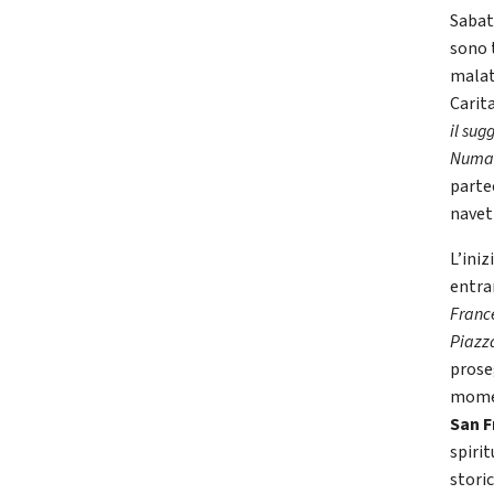
Sabato
sono 
malati
Carit
il sug
Numa
parte
navet
L’ini
entra
France
Piazza
prose
momen
San F
spirit
stori