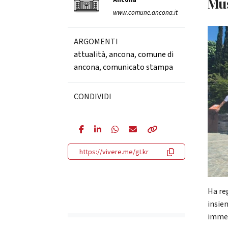
Mu
Ancona
www.comune.ancona.it
ARGOMENTI
attualità
,
ancona
,
comune di
ancona
,
comunicato stampa
CONDIVIDI
https://vivere.me/gLkr
Ha re
insie
immers