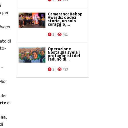
i
o per
Camerano: Bebop
Awards: dodici
storie, un solo
coraggio,...
 lungo
2
461
ato di
uto-
Operazione
Nostalgia svela i
protagonisti del
raduno di...
 –
2
433
lla
 dei
orte
di
ona
,
di