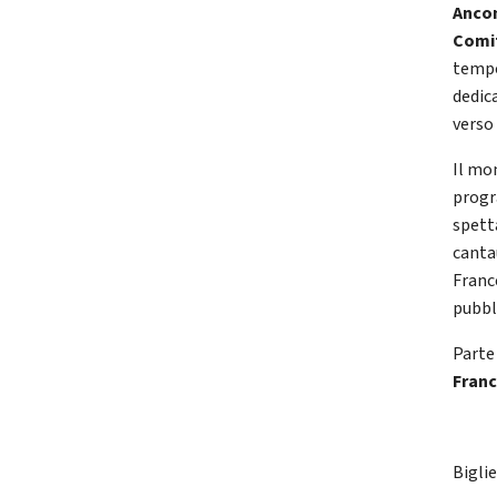
Anco
Comit
tempo
dedica
verso
Il mo
prog
spett
cant
Franc
pubbli
Parte
Fran
Biglie