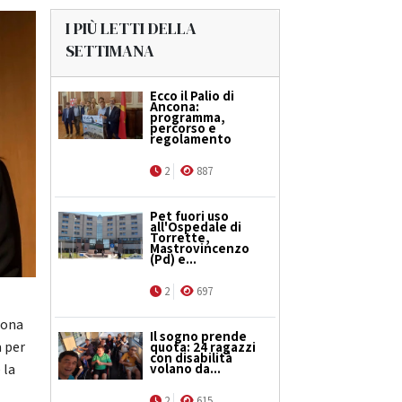
I PIÙ LETTI DELLA
SETTIMANA
Ecco il Palio di
Ancona:
programma,
percorso e
regolamento
2
887
Pet fuori uso
all'Ospedale di
Torrette,
Mastrovincenzo
(Pd) e...
2
697
cona
Il sogno prende
 per
quota: 24 ragazzi
con disabilità
volano da...
 la
2
615