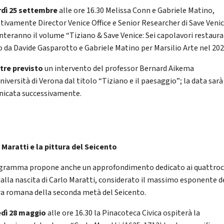
dì 25 settembre
alle ore 16.30 Melissa Conn e Gabriele Matino,
ttivamente Director Venice Office e Senior Researcher di Save Venic
nteranno il volume “Tiziano & Save Venice: Sei capolavori restaurat
o da Davide Gasparotto e Gabriele Matino per Marsilio Arte nel 202
ltre previsto
un intervento del professor Bernard Aikema
niversità di Verona dal titolo “Tiziano e il paesaggio”; la data sarà
icata successivamente.
 Maratti e la pittura del Seicento
ogramma propone anche un approfondimento dedicato ai quattro
dalla nascita di Carlo Maratti, considerato il massimo esponente d
ra romana della seconda metà del Seicento.
dì 28 maggio
alle ore 16.30 la Pinacoteca Civica ospiterà la