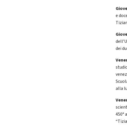
Giove
e doce
Tizian
Giove
dell’
dei d
Vener
studi
venez
Scuol
alla l
Vener
scient
450° 
“Tizi