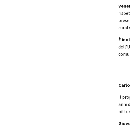
Vener
rispe
prese
curat
È ino
dell’U
comun
Carlo
Il pr
anni 
pittu
Giove