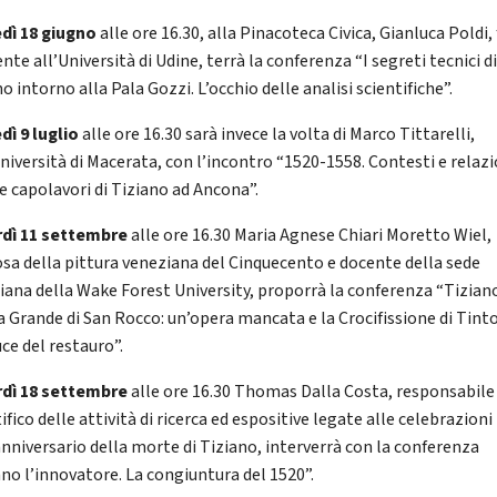
dì 18 giugno
alle ore 16.30, alla Pinacoteca Civica, Gianluca Poldi, 
nte all’Università di Udine, terrà la conferenza “I segreti tecnici d
o intorno alla Pala Gozzi. L’occhio delle analisi scientifiche”.
dì 9 luglio
alle ore 16.30 sarà invece la volta di Marco Tittarelli,
Università di Macerata, con l’incontro “1520-1558. Contesti e relazi
ue capolavori di Tiziano ad Ancona”.
dì 11 settembre
alle ore 16.30 Maria Agnese Chiari Moretto Wiel,
osa della pittura veneziana del Cinquecento e docente della sede
iana della Wake Forest University, proporrà la conferenza “Tiziano
a Grande di San Rocco: un’opera mancata e la Crocifissione di Tint
uce del restauro”.
dì 18 settembre
alle ore 16.30 Thomas Dalla Costa, responsabile
ifico delle attività di ricerca ed espositive legate alle celebrazioni 
anniversario della morte di Tiziano, interverrà con la conferenza
ano l’innovatore. La congiuntura del 1520”.