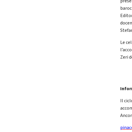
prese
barocc
Edito
docen
Stefa
Le ce
l’acc
Zeri 
Infor
Il cic
accom
Ancon
pinac