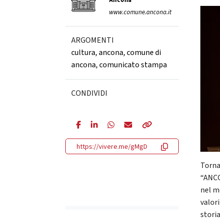
Ancona
www.comune.ancona.it
ARGOMENTI
cultura
,
ancona
,
comune di
ancona
,
comunicato stampa
CONDIVIDI
https://vivere.me/gMgD
Torna
“ANCO
nel m
valori
storia