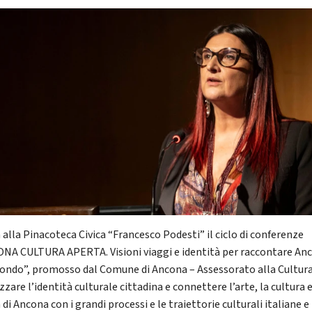
 alla Pinacoteca Civica “Francesco Podesti” il ciclo di conferenze
NA CULTURA APERTA. Visioni viaggi e identità per raccontare An
ondo”, promosso dal Comune di Ancona – Assessorato alla Cultura
zzare l’identità culturale cittadina e connettere l’arte, la cultura e
 di Ancona con i grandi processi e le traiettorie culturali italiane e