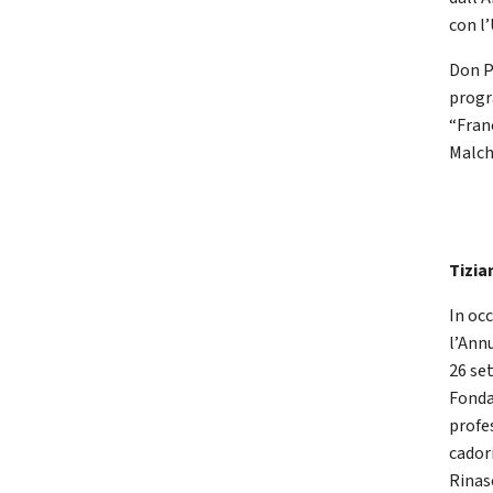
con l’
Don P
progr
“Fran
Malch
Tizia
In oc
l’Annu
26 se
Fonda
profe
cadori
Rinas