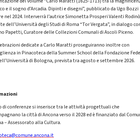
ntazione del volume “Carlo Maratti (1625-1713) tra la magnificen
o e il sogno d’Arcadia. Dipinti e disegni”, pubblicato da Ugo Bozzi
re nel 2024. Interverrà l’autrice Simonetta Prosperi Valenti Rodinò
te dell’Università degli Studi di Roma “Tor Vergata”, in dialogo co
no Papetti, Curatore delle Collezioni Comunali di Ascoli Piceno.
lebrazioni dedicate a Carlo Maratti proseguiranno inoltre con
oglienza in Pinacoteca della Summer School della Fondazione Fede
dell’Università di Bologna, prevista tra agosto e settembre 2026.
mazioni
lo di conferenze si inserisce tra le attività progettuali che
pagnano la città di Ancona verso il 2028 ed è finanziato dal Comu
a – Assessorato alla Cultura.
oteca@comune.ancona.it