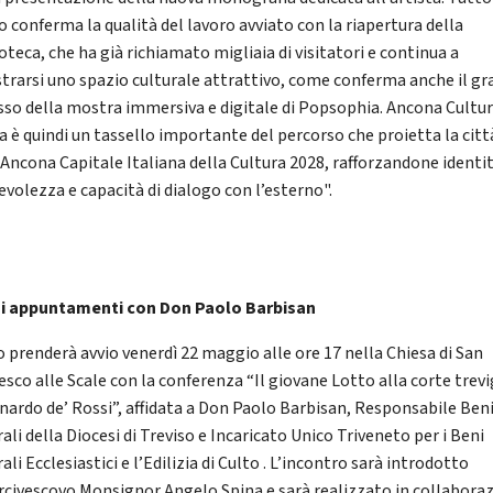
o conferma la qualità del lavoro avviato con la riapertura della
teca, che ha già richiamato migliaia di visitatori e continua a
trarsi uno spazio culturale attrattivo, come conferma anche il g
sso della mostra immersiva e digitale di Popsophia. Ancona Cultu
a è quindi un tassello importante del percorso che proietta la citt
 Ancona Capitale Italiana della Cultura 2028, rafforzandone identit
evolezza e capacità di dialogo con l’esterno".
mi appuntamenti con Don Paolo Barbisan
lo prenderà avvio venerdì 22 maggio alle ore 17 nella Chiesa di San
esco alle Scale con la conferenza “Il giovane Lotto alla corte trev
rnardo de’ Rossi”, affidata a Don Paolo Barbisan, Responsabile Ben
ali della Diocesi di Treviso e Incaricato Unico Triveneto per i Beni
ali Ecclesiastici e l’Edilizia di Culto . L’incontro sarà introdotto
Arcivescovo Monsignor Angelo Spina e sarà realizzato in collabora