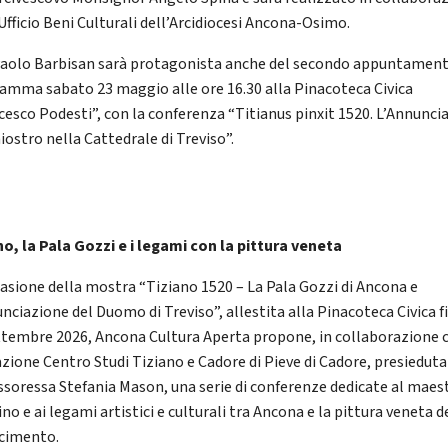
Ufficio Beni Culturali dell’Arcidiocesi Ancona-Osimo.
aolo Barbisan sarà protagonista anche del secondo appuntament
amma sabato 23 maggio alle ore 16.30 alla Pinacoteca Civica
cesco Podesti”, con la conferenza “Titianus pinxit 1520. L’Annunci
iostro nella Cattedrale di Treviso”.
no, la Pala Gozzi e i legami con la pittura veneta
casione della mostra “Tiziano 1520 – La Pala Gozzi di Ancona e
nciazione del Duomo di Treviso”, allestita alla Pinacoteca Civica f
ttembre 2026, Ancona Cultura Aperta propone, in collaborazione c
zione Centro Studi Tiziano e Cadore di Pieve di Cadore, presieduta
ssoressa Stefania Mason, una serie di conferenze dedicate al maes
no e ai legami artistici e culturali tra Ancona e la pittura veneta d
cimento.