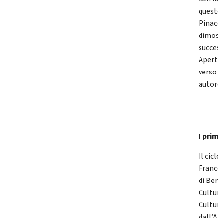
quest
Pinaco
dimos
succe
Apert
verso
autor
I pri
Il cic
Franc
di Be
Cultur
Cultur
dall’