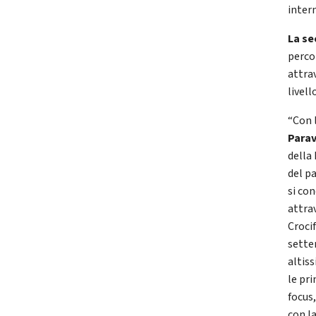
inter
La se
percor
attrav
livel
“Con 
Parav
della
del p
si co
attrav
Crocif
sette
altis
le pri
focus
con l