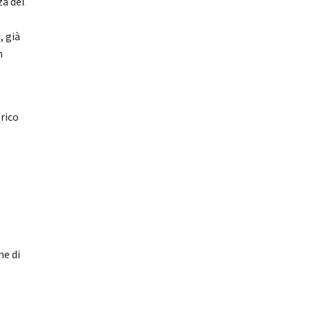
za del
, già
n
rico
ne di