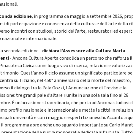
nazionali.
conda edizione
, in programma da maggio a settembre 2026, pro
si di partecipazione e conoscenza della cultura e dell’arte della ci
erso incontri con studiosi, storici dell’arte, restauratori ed esperti
lo nazionale e internazionale.
la seconda edizione -
dichiara l’Assessore alla Cultura Marta
enti
- Ancona Cultura Aperta consolida un percorso che rafforza il
 Pinacoteca Civica come luogo vivo di ricerca, relazioni e valorizza
atrimonio. Quest’anno il ciclo assume un significato particolare p
ncentra su Tiziano, nel 450° anniversario della morte del maestro,
erso il dialogo tra la Pala Gozzi, l’Annunciazione di Treviso e la
issione: tre grandi pale d’altare riunite in una sola sala fino al 26
mbre. È un’occasione straordinaria, che porta ad Ancona studiosi d
simo profilo nazionale e internazionale e mette la città in relazio
ncipali università e con i maggiori esperti tizianeschi. Accanto a q
, il programma apre anche uno sguardo importante su Carlo Marat
a presentazione della nuova monografia dedicata all’artista. Tutto