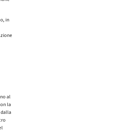
o, in
azione
ino al
on la
 dalla
tro
el