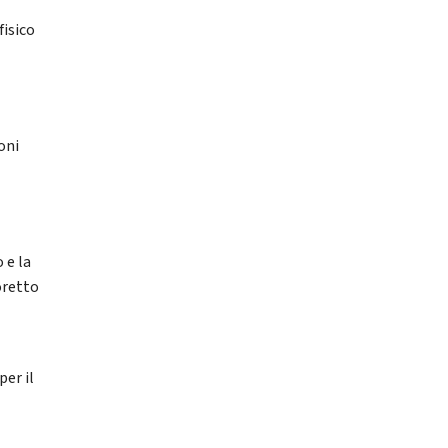
fisico
i
oni
 e la
oretto
per il