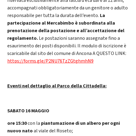
riservata esclusivamente alla fascia d’età dai 6 ai 12 anni,
accompagnati obbligatoriamente da un genitore o adulto
responsabile per tutta la durata dell’evento.
La
partecipazione al Mercabimbo è subordinata alla
prenotazione della postazione e all’accettazione del
regolamento.
Le postazioni saranno assegnate fino a
esaurimento dei posti disponibili. Il modulo di iscrizione è
scaricabile dal sito del comune di Ancona A QUESTO LINK:
https://forms.gle/P2NU76TzZGtghmhN9
Eventi nel dettaglio al Parco della Cittadella:
SABATO 16 MAGGIO
ore 15:30
con la
piantumazione di un albero per ogni
nuovo nato
al viale del Roseto;