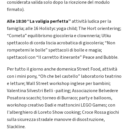
considerata valida solo dopo la ricezione del modulo
firmato).
Alle 18:30 “La valigia perfetta”
attività ludica per la
famiglia; alle 16 Holistyc yoga child; The Hort orientering;
“Cometa” equilibrismo giocoleria e clownneria; Utku
spettacolo di corda liscia acrobatica di giocoleria; “Non
rompetemi le bolle” spettacoli di bolle e magia;
spettacoli con “Il carretto itinerante” Peace and Bubble.
Per tutto il giorno anche domenica Street Food, attività
con i mini pony, “Oh che bel castello” laboratorio teatrino
e letture; Wall Street workshop inglese per bambini;
Valentina Silvestri Belli -paiting; Associazione Belvedere
Posatora scacchi; torneo di Burraco; party e balloons,
workshop creativo Dadi e mattoncini LEGO Games; con
l'alberghiero di Loreto Show cooking; Croce Rossa giochi
sulla sicurezza stradale manovre di disostruzione,
Slackline.