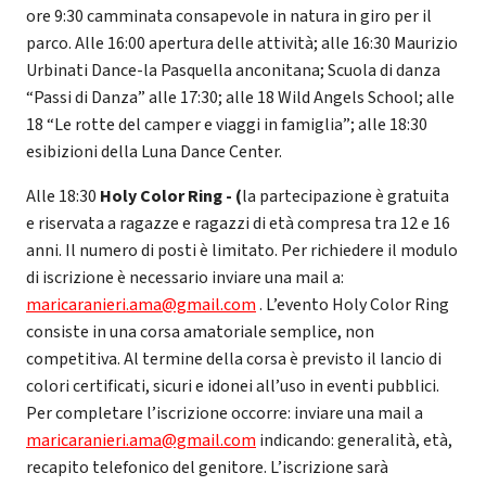
ore 9:30 camminata consapevole in natura in giro per il
parco. Alle 16:00 apertura delle attività; alle 16:30 Maurizio
Urbinati Dance-la Pasquella anconitana; Scuola di danza
“Passi di Danza” alle 17:30; alle 18 Wild Angels School; alle
18 “Le rotte del camper e viaggi in famiglia”; alle 18:30
esibizioni della Luna Dance Center.
Alle 18:30
Holy Color Ring - (
la partecipazione è gratuita
e riservata a ragazze e ragazzi di età compresa tra 12 e 16
anni. Il numero di posti è limitato. Per richiedere il modulo
di iscrizione è necessario inviare una mail a:
maricaranieri.ama@gmail.com
. L’evento Holy Color Ring
consiste in una corsa amatoriale semplice, non
competitiva. Al termine della corsa è previsto il lancio di
colori certificati, sicuri e idonei all’uso in eventi pubblici.
Per completare l’iscrizione occorre: inviare una mail a
maricaranieri.ama@gmail.com
indicando: generalità, età,
recapito telefonico del genitore. L’iscrizione sarà