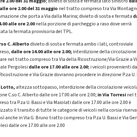
ore 2.00 del 31 maggio
; divieto di sosta e fermata lato sinistro
dal
 alle ore 2.00 del 31 maggio
nel tratto compreso tra Via Montagn
ramazione che porta a Via dalla Marina; divieto di sosta e fermata
d
4.00 alle ore 2.00
nella porzione di parcheggio a raso dove verrà
cata la fermata provvisoria del TPL.
rso C. Alberto
divieto di sosta e fermata ambo i lati, controviale
reso,
dalle ore 14.00 alle ore 2.00;
interdizione della circolazione
lare nel tratto compreso tra Via della Ricostruzione/Via Grazie a V
ale Pergolesi
dalle ore 17.00 alle ore 2.00
; i veicoli provenienti da
 Ricostruzione e Via Grazie dovranno procedere in direzione P.za U. 
a Lotto,
altezza sottopasso, interdizione della circolazione veicol
one C.so C. Alberto dalle ore 17.00 alle ore 2.00;
in Via Torresi
nel 
so tra P.za U. Bassi e Via Maiolati dalle ore 17.00 alle ore 2.00 è
zzato il transito di tutte le categorie di veicoli nella corsia riserva
osì anche in Via G. Bruno tratto compreso tra P.za U. Bassi e Via Ge
esi dalle ore 17.00 alle ore 2.00