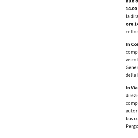
alle 
14.00
la di
ore 1
collo
In Co
comp
veico
Gener
della
In Vi
direzi
compre
autori
bus c
Pergol