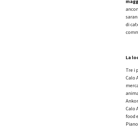
magg
ancone
saran
di ca
comme
La lo
Tre i 
Calo 
merca
anima
Ankon
Calo 
food e
Piano