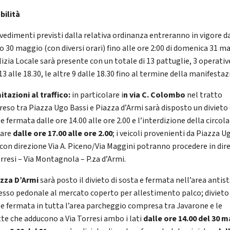
bilità
vvedimenti previsti dalla relativa ordinanza entreranno in vigore d
o 30 maggio (con diversi orari) fino alle ore 2:00 di domenica 31 m
lizia Locale sarà presente con un totale di 13 pattuglie, 3 operativ
13 alle 18.30, le altre 9 dalle 18.30 fino al termine della manifestaz
mitazioni al traffico:
in particolare i
n via C. Colombo
nel tratto
eso tra Piazza Ugo Bassi e Piazza d’Armi sarà disposto un divieto 
e fermata dalle ore 14.00 alle ore 2.00 e l’interdizione della circol
lare
dalle ore 17.00 alle ore 2.00
; i veicoli provenienti da Piazza U
 con direzione Via A. Piceno/Via Maggini potranno procedere in dir
orresi – Via Montagnola – P.za d’Armi.
azza D’Armi
sarà posto il divieto di sosta e fermata nell’area antis
resso pedonale al mercato coperto per allestimento palco; divieto 
 e fermata in tutta l’area parcheggio compresa tra Javarone e le
tte che adducono a Via Torresi ambo i lati
dalle ore 14.00 del 30 