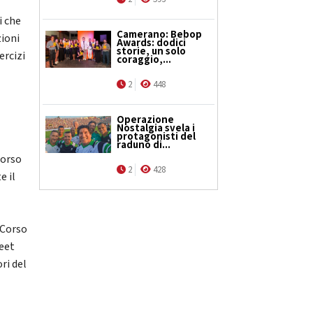
i
i che
Camerano: Bebop
zioni
Awards: dodici
storie, un solo
ercizi
coraggio,...
2
448
Operazione
Nostalgia svela i
protagonisti del
raduno di...
Corso
2
428
e il
 Corso
reet
ri del