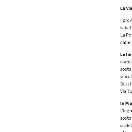
La via
I pro
sabat
La Po
dalle 
Le li
compr
sosta 
veico
Bassi
Via T
In Pi
l’ing
sosta
scale