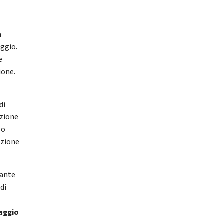
a
aggio.
e
ione.
di
azione
go
ezione
tante
di
maggio