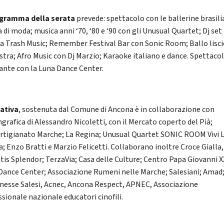
ogramma della serata
prevede: spettacolo con le ballerine brasili
a di moda; musica anni ‘70, ‘80 e ‘90 con gli Unusual Quartet; Dj set
a Trash Music; Remember Festival Bar con Sonic Room; Ballo lisci
stra; Afro Music con Dj Marzio; Karaoke italiano e dance. Spettaco
rante con la Luna Dance Center.
iativa
, sostenuta dal Comune di Ancona è in collaborazione con
grafica di Alessandro Nicoletti, con il Mercato coperto del Pià;
rtigianato Marche; La Regina; Unusual Quartet SONIC ROOM Vivi 
a; Enzo Bratti e Marzio Felicetti. Collaborano inoltre Croce Gialla,
atis Splendor; TerzaVia; Casa delle Culture; Centro Papa Giovanni XX
Dance Center; Associazione Rumeni nelle Marche; Salesiani; Amad
nesse Salesi, Acnec, Ancona Respect, APNEC, Associazione
ssionale nazionale educatori cinofili.