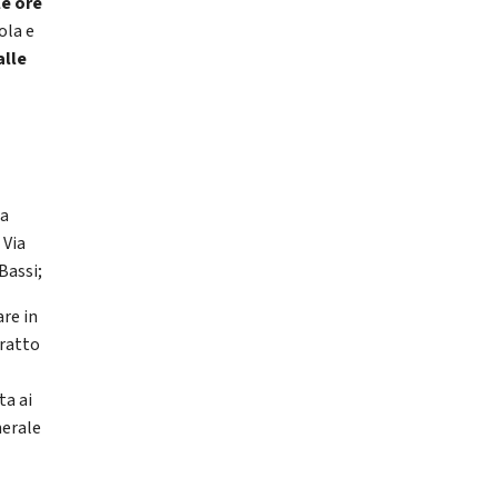
le ore
ola e
alle
ia
 Via
Bassi;
are in
tratto
ta ai
nerale