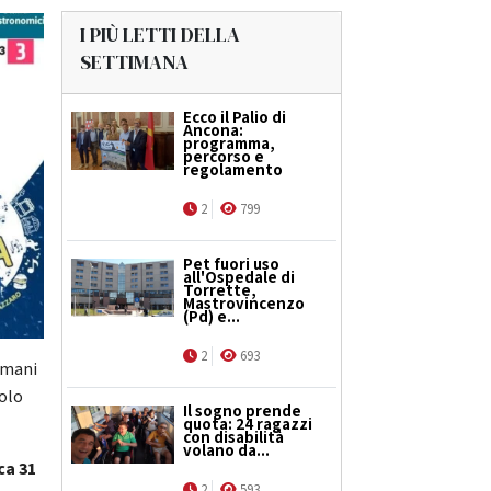
I PIÙ LETTI DELLA
SETTIMANA
Ecco il Palio di
Ancona:
programma,
percorso e
regolamento
2
799
Pet fuori uso
all'Ospedale di
Torrette,
Mastrovincenzo
(Pd) e...
2
693
domani
olo
Il sogno prende
quota: 24 ragazzi
con disabilità
volano da...
ca 31
2
593