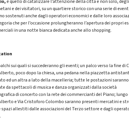
io,
è quello di catalizzare l’attenzione della città e non solo, degl
tani e dei visitatori, su un quartiere storico con una serie di event
no sostenuti anche dagli operatori economici e dalle loro associa
tegoria che per l’occasione prolungheranno l’apertura dei propri es
rciali in una notte bianca dedicata anche allo shopping.
cation
palchi sui quali si succederanno gli eventi; un palco verso la fine di 
Alberto, poco dopo la chiesa, una pedana nella piazzetta antistant
to ed un altra a lato della macelleria; tutte le postazioni saranno
te da spettacoli di musica e danza organizzati dalla società
grafica di concerto con la rete dei commercianti del Piano; lungo
Alberto e Via Cristoforo Colombo saranno presenti mercatini e st
 spazi allestiti dalle associazioni del Terzo settore e dagli operato
.