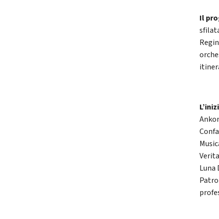
Il pr
sfilat
Regin
orche
itine
L’iniz
Ankon
Confa
Music
Verit
Luna 
Patro
profe