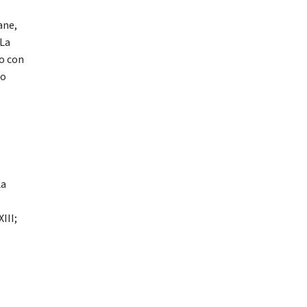
ane,
 La
o con
lo
La
III;
;