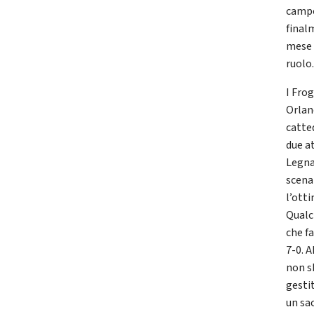
campo
final
mese 
ruolo
I Fro
Orland
catted
due a
Legnan
scena
l’ott
Qualc
che fa
7-0. 
non s
gesti
un sac