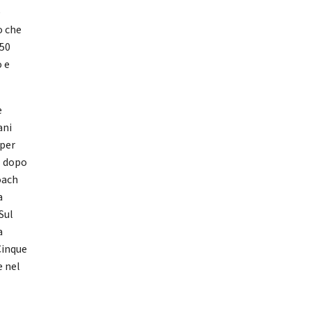
e
o che
 50
o e
è
ani
 per
l dopo
oach
a
Sul
a
Cinque
e nel