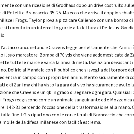
mente con una ricezione di Grodhaus dopo un drive costruito sull
 di Rotelli e Brancaccio. 35-25. Ma ecco che arriva il doppio schiaff
hilisce i Frogs. Taylor prova a pizzicare Caliendo con una bomba di
e si tramuta in un intercetto grazie alla lettura di De Jesus. Gaudi
io.
 l’attacco anconetano e Cravens legge perfettamente che Zani si 
o il suo marcatore. Bomba di 70 yds che viene addomesticata da Z
ette tutte le marce e varca la linea di meta. Due azioni devastanti
no. Delirio al Mandela con il pubblico che si sveglia dal torpore de
ed entra in campo con i propri beniamini. Merito sicuramente di c
ti e di Zani ma chi ha visto la gara dal vivo ha sicuramente avuto l
zione che Cravens è un qb in grado di segnare ogni gara. Qualsiasi. 
 i Frogs reagiscono come un animale sanguinante ed è Mozzanica 
re il 42-31 perdendo l’occasione della trasformazione alla mano. 
 alla fine. I Gls ripartono con le corse ferali di Brancaccio che corr
e molle della difesa milanese con facilità estrema.