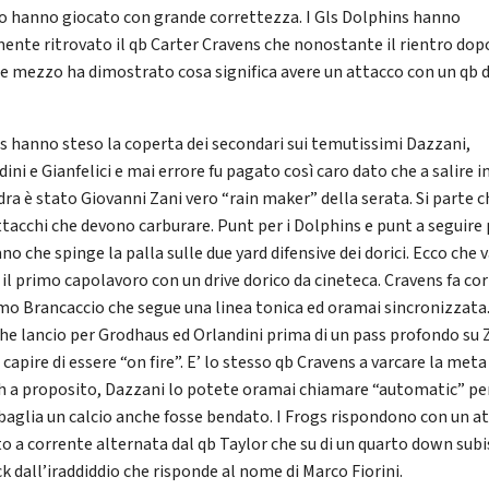
 hanno giocato con grande correttezza. I Gls Dolphins hanno
mente ritrovato il qb Carter Cravens che nonostante il rientro dop
e mezzo ha dimostrato cosa significa avere un attacco con un qb d
.
gs hanno steso la coperta dei secondari sui temutissimi Dazzani,
ini e Gianfelici e mai errore fu pagato così caro dato che a salire i
ra è stato Giovanni Zani vero “rain maker” della serata. Si parte c
ttacchi che devono carburare. Punt per i Dolphins e punt a seguire 
o che spinge la palla sulle due yard difensive dei dorici. Ecco che v
 il primo capolavoro con un drive dorico da cineteca. Cravens fa co
imo Brancaccio che segue una linea tonica ed oramai sincronizzata
he lancio per Grodhaus ed Orlandini prima di un pass profondo su 
 capire di essere “on fire”. E’ lo stesso qb Cravens a varcare la meta 
Ah a proposito, Dazzani lo potete oramai chiamare “automatic” pe
baglia un calcio anche fosse bendato. I Frogs rispondono con un a
to a corrente alternata dal qb Taylor che su di un quarto down subi
k dall’iraddiddio che risponde al nome di Marco Fiorini.