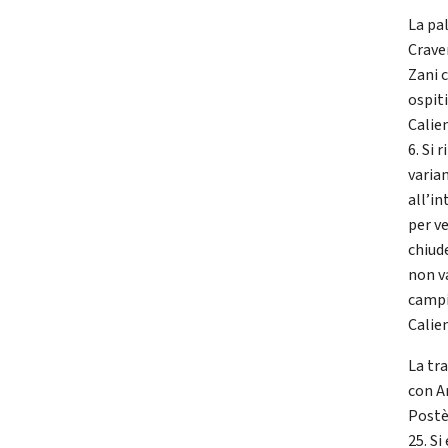
La pa
Crave
Zani c
ospit
Calie
6. Si
varian
all’i
per ve
chiud
non v
campi
Calie
La tr
con A
Postè.
25. Si