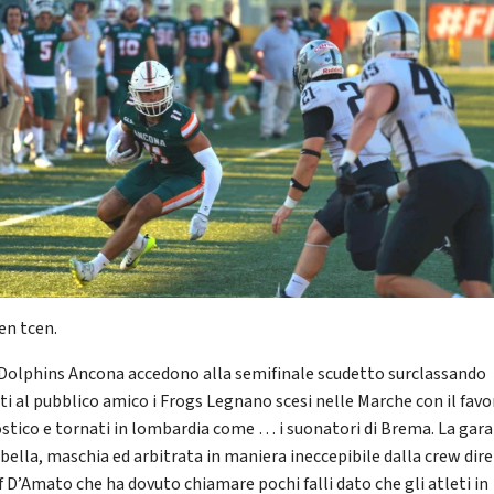
cen tcen.
 Dolphins Ancona accedono alla semifinale scudetto surclassando
ti al pubblico amico i Frogs Legnano scesi nelle Marche con il favor
stico e tornati in lombardia come … i suonatori di Brema. La gara
 bella, maschia ed arbitrata in maniera ineccepibile dalla crew dir
f D’Amato che ha dovuto chiamare pochi falli dato che gli atleti in