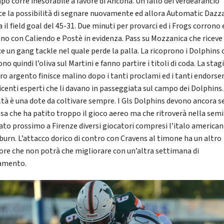
mpo corre inesorabile a favore di Ancona. Un fallo dei verdearancio
sce la possibilità di segnare nuovamente ed allora Automatic Dazz
 il field goal del 45-31. Due minuti per provarci ed i Frogs corrono 
ano con Caliendo e Postè in evidenza. Pass su Mozzanica che ricev
ce un gang tackle nel quale perde la palla. La ricoprono i Dolphins 
o quindi l’oliva sul Martini e fanno partire i titoli di coda. La sta
ero argento finisce malino dopo i tanti proclami ed i tanti endors
dicenti esperti che li davano in passeggiata sul campo dei Dolphins.
ltà è una dote da coltivare sempre. I Gls Dolphins devono ancora s
fesa che ha patito troppo il gioco aereo ma che ritroverà nella semi
bato prossimo a Firenze diversi giocatori compresi l’italo america
burn. L’attacco dorico di contro con Cravens al timone ha un altro
ore che non potrà che migliorare con un’altra settimana di
amento.