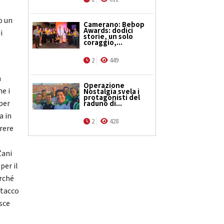
o un
Camerano: Bebop
Awards: dodici
i
storie, un solo
coraggio,...
2
449
n
Operazione
he i
Nostalgia svela i
protagonisti del
per
raduno di...
a in
2
428
rrere
.
Zani
per il
rché
ttacco
sce