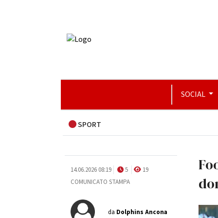
SOCIAL
SPORT
Fo
14.06.2026 08:19
5
19
dom
COMUNICATO STAMPA
da
Dolphins Ancona