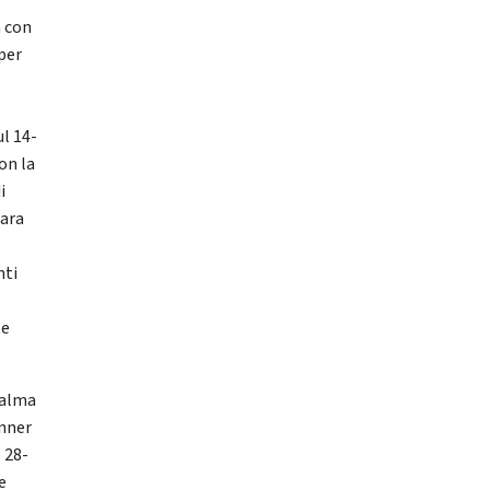
a con
per
i
ul 14-
on la
i
gara
nti
te
palma
unner
 28-
e