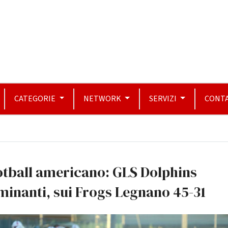
CATEGORIE
NETWORK
SERVIZI
CONTA
otball americano: GLS Dolphins
inanti, sui Frogs Legnano 45-31