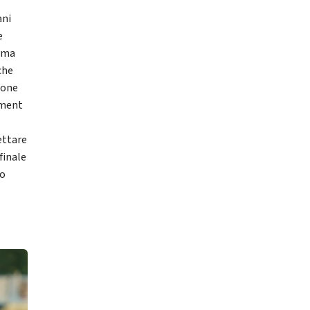
ani
e
e ma
che
gione
ement
ettare
finale
no