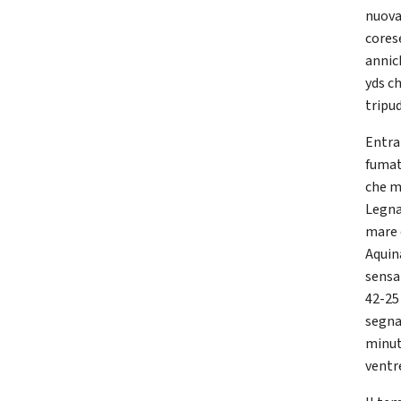
nuova
corese
annic
yds ch
tripud
Entra
fumat
che m
Legna
mare 
Aquina
sensa
42-25
segna
minuti
ventr