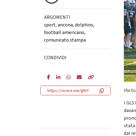
ARGOMENTI
sport
,
ancona
,
dolphins
,
football americano
,
comunicato stampa
CONDIVIDI
Ifix t
https://vivere.me/gRrf
I GLS
davan
prono
stata
dal re