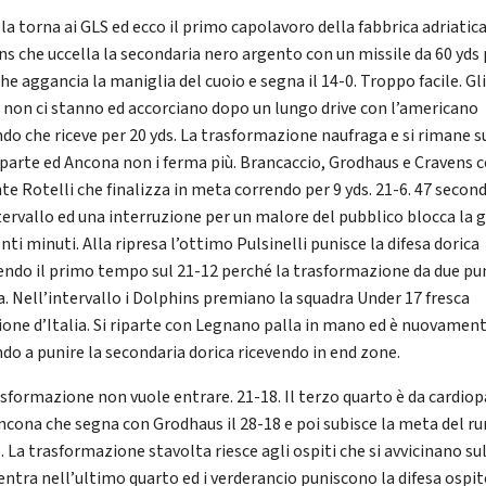
lla torna ai GLS ed ecco il primo capolavoro della fabbrica adriatic
ns che uccella la secondaria nero argento con un missile da 60 yds 
he aggancia la maniglia del cuoio e segna il 14-0. Troppo facile. Gl
i non ci stanno ed accorciano dopo un lungo drive con l’americano
ndo che riceve per 20 yds. La trasformazione naufraga e si rimane s
 riparte ed Ancona non i ferma più. Brancaccio, Grodhaus e Cravens c
te Rotelli che finalizza in meta correndo per 9 yds. 21-6. 47 second
ntervallo ed una interruzione per un malore del pubblico blocca la 
nti minuti. Alla ripresa l’ottimo Pulsinelli punisce la difesa dorica
endo il primo tempo sul 21-12 perché la trasformazione da due pu
a. Nell’intervallo i Dolphins premiano la squadra Under 17 fresca
one d’Italia. Si riparte con Legnano palla in mano ed è nuovamen
ndo a punire la secondaria dorica ricevendo in end zone.
asformazione non vuole entrare. 21-18. Il terzo quarto è da cardio
ncona che segna con Grodhaus il 28-18 e poi subisce la meta del r
 La trasformazione stavolta riesce agli ospiti che si avvicinano sul
 entra nell’ultimo quarto ed i verderancio puniscono la difesa ospit