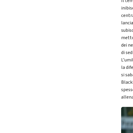
Il te
inibi
centra
lanci
subis
metton
dei n
di se
L’umi
la di
si sa
Black
spess
allen