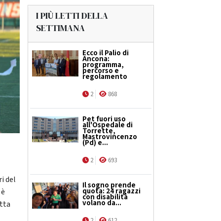
I PIÙ LETTI DELLA
SETTIMANA
Ecco il Palio di
Ancona:
programma,
percorso e
regolamento
2
868
Pet fuori uso
all'Ospedale di
Torrette,
Mastrovincenzo
(Pd) e...
2
693
i del
Il sogno prende
quota: 24 ragazzi
 è
con disabilità
volano da...
etta
2
612