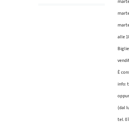
marte
marte
marte
alle 1
Biglie
vendit
È con
info:
oppur
(dal l
tel. 