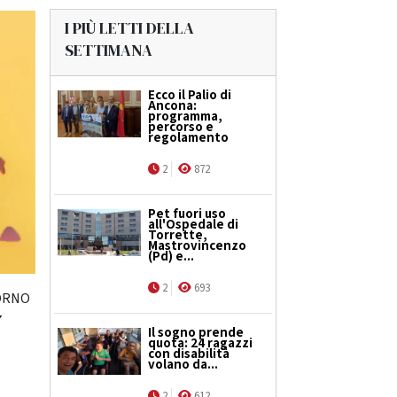
I PIÙ LETTI DELLA
SETTIMANA
Ecco il Palio di
Ancona:
programma,
percorso e
regolamento
2
872
Pet fuori uso
all'Ospedale di
Torrette,
Mastrovincenzo
(Pd) e...
2
693
TORNO
7
Il sogno prende
quota: 24 ragazzi
con disabilità
volano da...
2
612