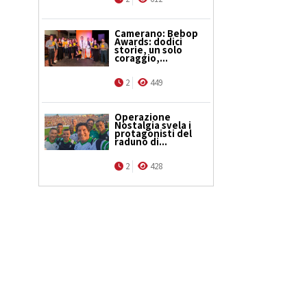
Camerano: Bebop
Awards: dodici
storie, un solo
coraggio,...
2
449
Operazione
Nostalgia svela i
protagonisti del
raduno di...
2
428