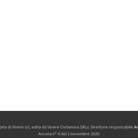
ta di Vivere srl, edita da
Vivere Civitanova SRLs. Direttore responsabile
A
Ancona n° 4 del 2 novembre 2020.