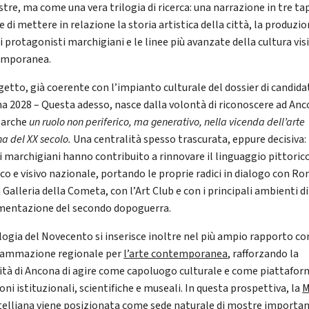
stre, ma come una vera trilogia di ricerca: una narrazione in tre t
 di mettere in relazione la storia artistica della città, la produzio
 protagonisti marchigiani e le linee più avanzate della cultura vis
emporanea.
ogetto, già coerente con l’impianto culturale del dossier di candida
a 2028 – Questa adesso, nasce dalla volontà di riconoscere ad Anc
Marche
un ruolo non periferico, ma generativo, nella vicenda dell’arte
na del XX secolo.
Una centralità spesso trascurata, eppure decisiva:
ti marchigiani hanno contribuito a rinnovare il linguaggio pittoric
ico e visivo nazionale, portando le proprie radici in dialogo con R
 Galleria della Cometa, con l’Art Club e con i principali ambienti di
mentazione del secondo dopoguerra.
ilogia del Novecento si inserisce inoltre nel più ampio rapporto co
ammazione regionale per
l’arte contemporanea
, rafforzando la
ità di Ancona di agire come capoluogo culturale e come piattafor
oni istituzionali, scientifiche e museali. In questa prospettiva, la
M
telliana
viene posizionata come sede naturale di mostre importan