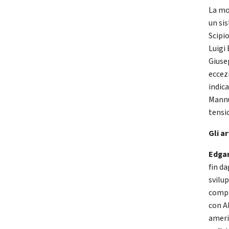
La mo
un si
Scipi
Luigi
Giuse
eccez
indic
Mannu
tensi
Gli a
Edga
fin da
svilu
compr
con A
ameri