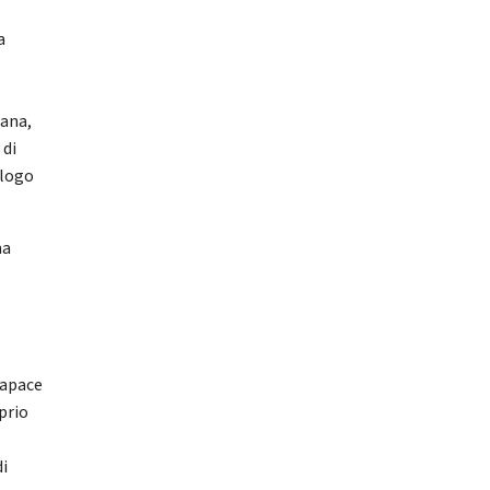
a
iana,
 di
alogo
ma
capace
oprio
di