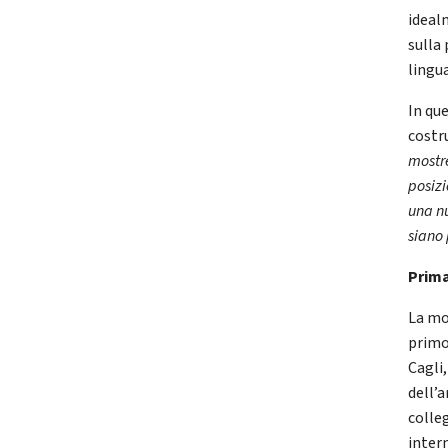
idealm
sulla
lingu
In qu
costru
mostre
posizi
una nu
siano
Prima
La mo
primo 
Cagli
dell’
colle
intern