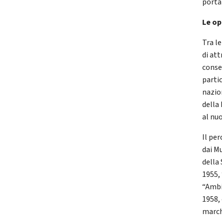
porta
Le ope
Tra l
di att
conse
parti
nazio
della
al nu
Il pe
dai Mu
della
1955, 
“Ambi
1958,
march