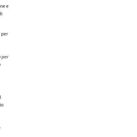
ine e
di
 per
o per
n
l
io
e