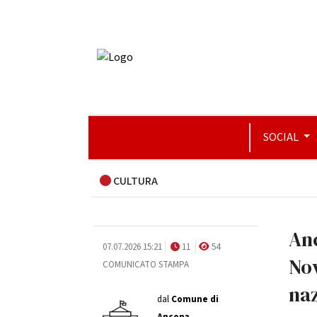
SOCIAL
CULTURA
Anc
07.07.2026 15:21
11
54
Nov
COMUNICATO STAMPA
naz
dal
Comune di