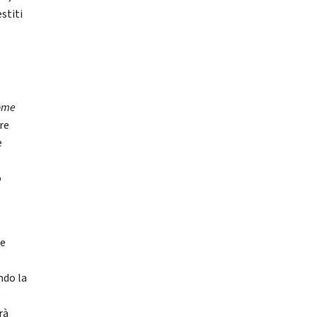
stiti
come
re
e
o
le
ndo la
e
rà