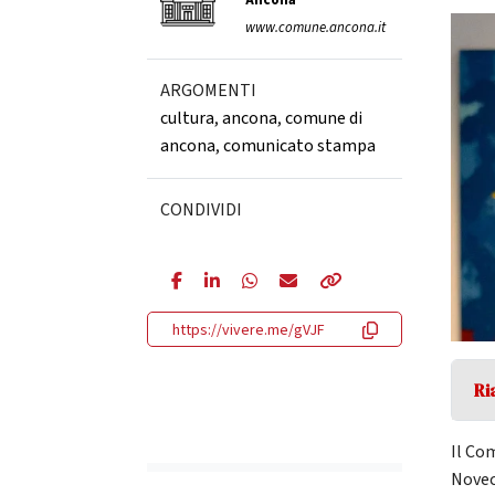
Ancona
www.comune.ancona.it
ARGOMENTI
cultura
,
ancona
,
comune di
ancona
,
comunicato stampa
CONDIVIDI
https://vivere.me/gVJF
Ri
Il Co
Novec