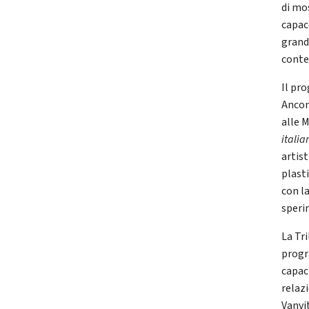
di mo
capace
grandi
cont
Il pr
Ancon
alle 
italia
artis
plast
con la
speri
La Tr
progr
capac
relazi
Vanvi