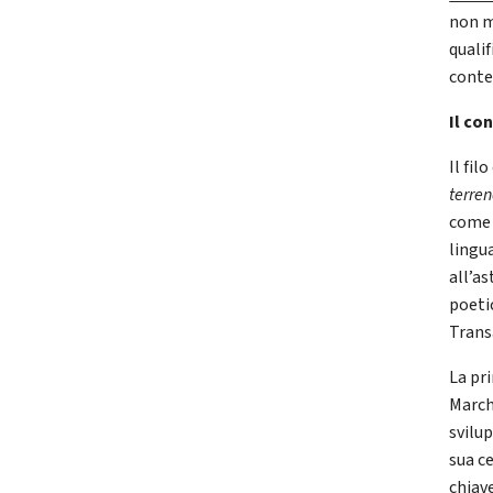
non m
qualif
conte
Il co
Il fi
terren
come 
lingu
all’a
poeti
Trans
La pr
March
svilu
sua c
chiave