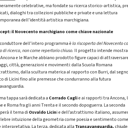
eramente celebrative, ma fondate su ricerca storico-artistica, pre
icati, dialoghi tra collezioni pubbliche e private e una lettura
mporanea dell’identità artistica marchigiana.
ncept: il Novecento marchigiano come chiave nazionale
lo conduttore dell’intero programma è
la riscoperta del Novecento 
o di ricerca, non come repertorio chiuso.
Il progetto intende mostra
Ancona e le Marche abbiano prodotto figure capaci di attraversar
aggi, città, generazioni e movimenti: dalla Scuola Romana
strattismo, dalla scultura materica al rapporto con Burri, dal segn
co di Licini fino alle premesse che condurranno alla futura
avanguardia.
ima tappa sarà dedicata a
Corrado Cagli
e ai rapporti tra Ancona, 
e e Roma fra gli anni Trenta e il secondo dopoguerra. La seconda
pperà il tema di
Osvaldo Licin
i e dell’astrattismo italiano, assume
elebre intuizione della geometria come poesia e sentimento com
 interpretativa. La terza, dedicata alla
Transavanguardia,
chiude