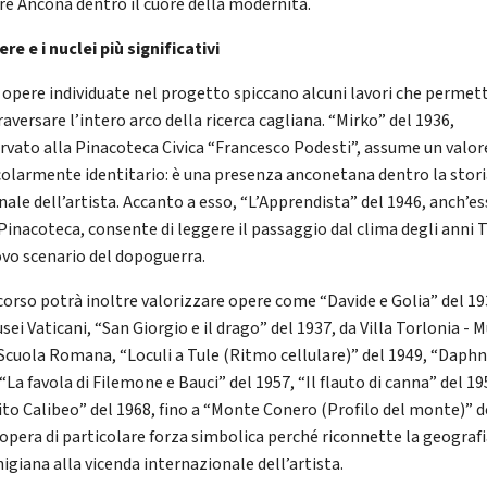
re Ancona dentro il cuore della modernità.
re e i nuclei più significativi
e opere individuate nel progetto spiccano alcuni lavori che perme
raversare l’intero arco della ricerca cagliana. “Mirko” del 1936,
rvato alla Pinacoteca Civica “Francesco Podesti”, assume un valor
colarmente identitario: è una presenza anconetana dentro la stor
nale dell’artista. Accanto a esso, “L’Apprendista” del 1946, anch’e
 Pinacoteca, consente di leggere il passaggio dal clima degli anni 
ovo scenario del dopoguerra.
rcorso potrà inoltre valorizzare opere come “Davide e Golia” del 19
sei Vaticani, “San Giorgio e il drago” del 1937, da Villa Torlonia - 
 Scuola Romana, “Loculi a Tule (Ritmo cellulare)” del 1949, “Daphn
“La favola di Filemone e Bauci” del 1957, “Il flauto di canna” del 19
to Calibeo” del 1968, fino a “Monte Conero (Profilo del monte)” d
 opera di particolare forza simbolica perché riconnette la geograf
igiana alla vicenda internazionale dell’artista.