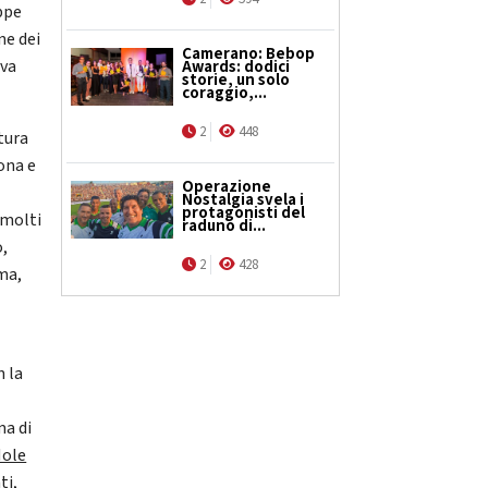
appe
ne dei
Camerano: Bebop
iva
Awards: dodici
storie, un solo
coraggio,...
2
448
tura
ona e
Operazione
Nostalgia svela i
protagonisti del
 molti
raduno di...
o,
2
428
oma,
n la
ma di
ole
ti,