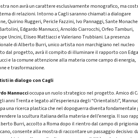
stra non avrà un carattere esclusivamente monografico, ma costr
stema di relazioni. Intorno a Cagli saranno chiamati a dialogare
one, Quirino Ruggeri, Pericle Fazzini, Ivo Pannaggi, Sante Monache
 Bartolini, Edgardo Mannucci, Arnoldo Ciarrocchi, Orfeo Tamburi,
ppe Uncini, Eliseo Mattiacci e Valeriano Trubbiani. La presenza
ionale di Alberto Burri, unico artista non marchigiano nel nucleo
ato dal progetto, avrà il compito di illuminare il rapporto con Edg
cci e la comune attenzione alla materia come campo di energia,
one e trasformazione.
rtisti in dialogo con Cagli
rdo Mannucci
occupa un ruolo strategico nel progetto. Amico di C
gli anni Trenta e legato all’esperienza degli “Orientalisti”, Mannuc
ppa una ricerca plastica che nel dopoguerra diventa fondamentale 
endere la scultura italiana della materia e dell’energia. Il suo ra
lberto Burri, accolto a Roma dopo il rientro dal campo di prigioni
cano, consente alla mostra di raccontare un passaggio decisivo: d