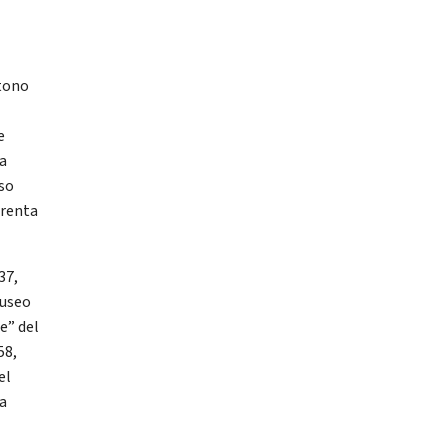
ttono
e
ia
sso
Trenta
37,
Museo
e” del
58,
el
ia