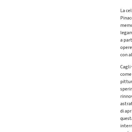
La ce
Pinac
memor
legame
a par
opere
con a
Cagli
come 
pittu
speri
rinno
astra
di apr
quest
inter