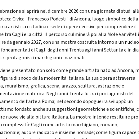
lebrazione si aprirà nel dicembre 2026 con una giornata di studi all
oteca Civica “Francesco Podesti” di Ancona, luogo simbolico della
ia artistica cittadina e sede di opere decisive per comprendere il
 tra Cagli e la città. Il percorso culminerà poi alla Mole Vanvitell
tire da gennaio 2027, con una mostra costruita intorno a un nucleo
 fondamentali di Cagli dagli anni Trenta agli anni Settanta e in di
ltri protagonisti marchigiani e nazionali.
 viene presentato non solo come grande artista nato ad Ancona, 
figura di snodo della modernità italiana. La sua opera attraversa
ra, muralismo, grafica, scena, arazzo, scultura, astrazione e
mentazione materica. Negli anni Trenta fu tra i protagonisti del
vamento dell’arte a Roma; nel secondo dopoguerra sviluppò un
ttismo fondato anche su suggestioni geometriche e scientifiche, 
ire nuove vie alla pittura italiana. La mostra intende restituire pr
a complessità: Cagli come artista marchigiano, romano,
nazionale; autore radicato e insieme nomade; come figura capace 