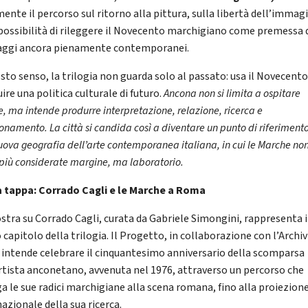
ente il percorso sul ritorno alla pittura, sulla libertà dell’immag
 possibilità di rileggere il Novecento marchigiano come premessa 
aggi ancora pienamente contemporanei.
esto senso, la trilogia non guarda solo al passato: usa il Novecento
ire una politica culturale di futuro.
Ancona non si limita a ospitare
, ma intende produrre interpretazione, relazione, ricerca e
onamento. La città si candida così a diventare un punto di riferiment
ova geografia dell’arte contemporanea italiana, in cui le Marche no
 più considerate margine, ma laboratorio.
 tappa: Corrado Cagli e le Marche a Roma
stra su Corrado Cagli, curata da Gabriele Simongini, rappresenta i
capitolo della trilogia. Il Progetto, in collaborazione con l’Archiv
, intende celebrare il cinquantesimo anniversario della scomparsa
artista anconetano, avvenuta nel 1976, attraverso un percorso che
ga le sue radici marchigiane alla scena romana, fino alla proiezion
azionale della sua ricerca.