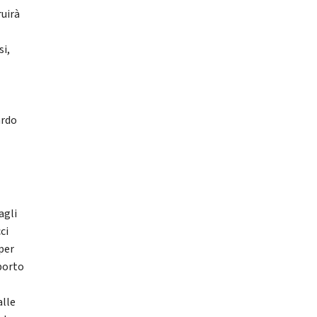
uirà
si,
ardo
agli
ci
per
pporto
a
alle