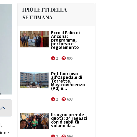
I PIÙ LETTI DELLA
SETTIMANA
Ecco il Palio di
Ancona:
programma,
percorso e
regolamento
2
806
Pet fuori uso
all'Ospedale di
Torrette,
Mastrovincenzo
(Pd) e...
2
693
Il sogno prende
quota: 24 ragazzi
con disabilità
l
volano da...
sione
2
594