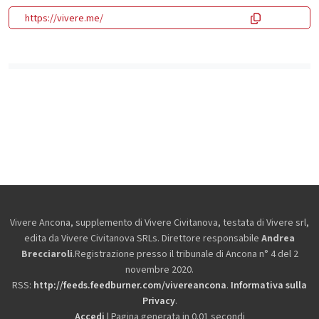
https://vivere.me/
Vivere Ancona, supplemento di Vivere Civitanova, testata di Vivere srl,
edita da
Vivere Civitanova SRLs. Direttore responsabile
Andrea
Brecciaroli
.Registrazione presso il tribunale di Ancona n° 4 del 2
novembre 2020.
RSS:
http://feeds.feedburner.com/vivereancona
.
Informativa sulla
Privacy
.
Accedi
| Pagina generata in 0.01 secondi