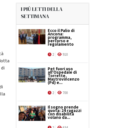
I PIÙ LETTI DELLA
SETTIMANA
Ecco il Palio di
Ancona:
programma,
percorso e
regolamento
tà
2
910
dotta
 di
Pet fuori uso
all'Ospedale di
Torrette,
Mastrovincenzo
(Pd) e...
di
2
700
lla
Il sogno prende
quota: 24 ragazzi
con disabilità
volano da...
2
634