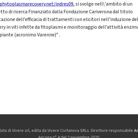
hytoplasmarecovery.net/indres09
, si svolge nell\'ambito di un
tto di ricerca Finanziato dalla Fondazione Cariverona dal titolo
azione dell’efficacia di trattamenti con elicitori nell’induzione de
ery in viti infette da fitoplasmi e monitoraggio dell’attività enzim
 piante (acronimo Varenne)” .
ta di Vivere srl, edita da
Vivere Civitanova SRLs. Direttore responsabile
A
Ancona n° 4 del 2 novembre 2020.