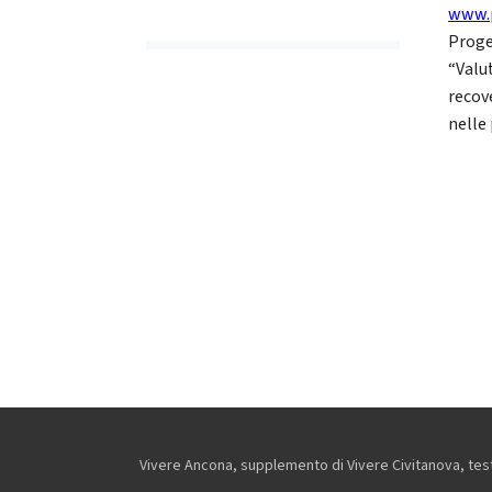
www.p
Proge
“Valut
recov
nelle
Vivere Ancona, supplemento di Vivere Civitanova, testa