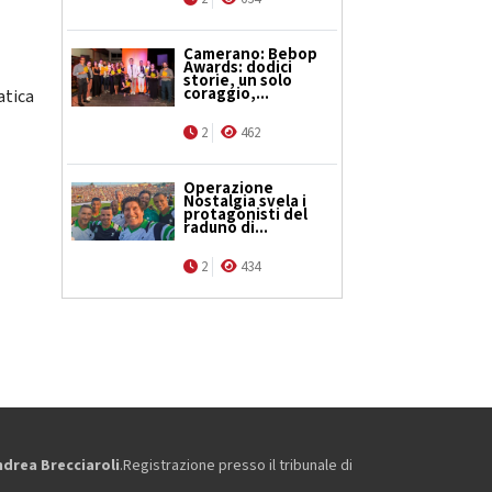
Camerano: Bebop
Awards: dodici
l
storie, un solo
coraggio,...
atica
2
462
Operazione
Nostalgia svela i
protagonisti del
raduno di...
2
434
ndrea Brecciaroli
.Registrazione presso il tribunale di