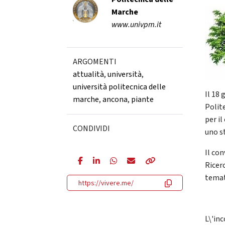
Marche
www.univpm.it
ARGOMENTI
attualità
,
università
,
università politecnica delle
Il 18 
marche
,
ancona
,
piante
Polit
per il
CONDIVIDI
uno s
Il co
Ricerc
temat
https://vivere.me/
L\'inc