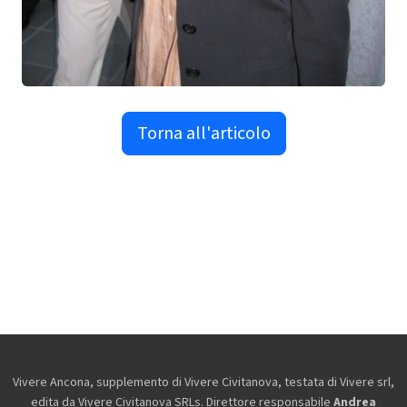
Torna all'articolo
Vivere Ancona, supplemento di Vivere Civitanova, testata di Vivere srl,
edita da
Vivere Civitanova SRLs. Direttore responsabile
Andrea