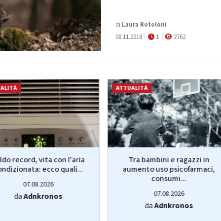
di
Laura Rotoloni
08.11.2018
1
2762
ALITÀ
ATTUALITÀ
ldo record, vita con l'aria
Tra bambini e ragazzi in
ondizionata: ecco quali...
aumento uso psicofarmaci,
consumi...
07.08.2026
07.08.2026
da
Adnkronos
da
Adnkronos