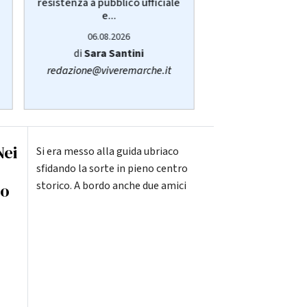
resistenza a pubblico ufficiale
Cogliandro ex dir
e...
06.08.20
06.08.2026
di
Simone C
di
Sara Santini
fano@viver
redazione@viveremarche.it
Nei
Si era messo alla guida ubriaco
sfidando la sorte in pieno centro
storico. A bordo anche due amici
do