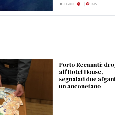
09.11.2018
1
1615
Porto Recanati: dr
all'Hotel House,
segnalati due afgani
un anconetano