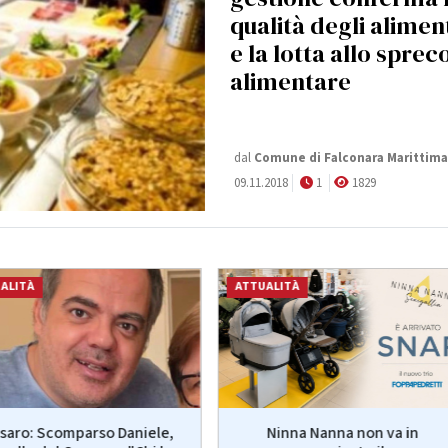
qualità degli alimen
e la lotta allo sprec
alimentare
dal
Comune di Falconara Marittima
09.11.2018
1
1829
ALITÀ
ATTUALITÀ
saro: Scomparso Daniele,
Ninna Nanna non va in