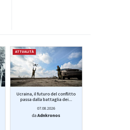
ATTUALITÀ
ATTUALITÀ
Ucraina, il futuro del conflitto
Lavoro, restare i
passa dalla battaglia dei...
andare all'est
bussola.
07.08.2026
07.08.20
da
Adnkronos
da
Adnkro