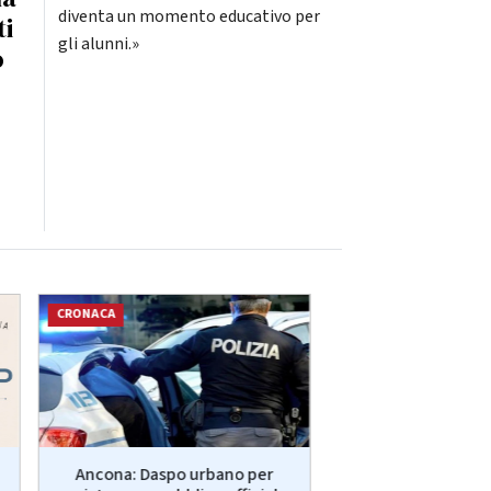
diventa un momento educativo per
ti
gli alunni.»
o
CRONACA
SPORT
Ancona: Daspo urbano per
Fano: Se n'è and