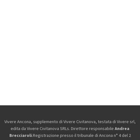
Vivere Ancona, supplemento di Vivere Civitanova, testata di Vivere srl,
edita da
Vivere Civitanova SRLs. Direttore responsabile
Andrea
Brecciaroli
.Registrazione presso il tribunale di Ancona n° 4 del 2