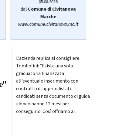
05.08.2026
05.08.20
dal
Comune di Civitanova
dalla
Regione
Marche
www.regione.m
www.comune.civitanova.mc.it
a
L’azienda replica al consigliere
Tombolini: “Esiste una sola
graduatoria finalizzata
all’eventuale inserimento con
e''
contratto di apprendistato. I
candidati senza documento di guida
idoneo hanno 12 mesi per
conseguirlo. Così offriamo ai...