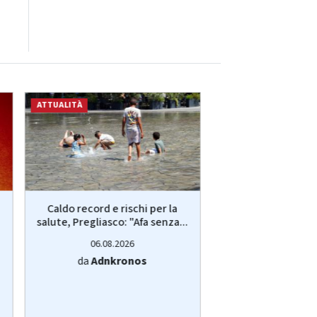
ATTUALITÀ
ATTUALITÀ
Caldo record e rischi per la
Prato, detenuto
salute, Pregliasco: "Afa senza...
carcere: indaga 
per...
06.08.2026
06.08.20
da
Adnkronos
da
Adnkro