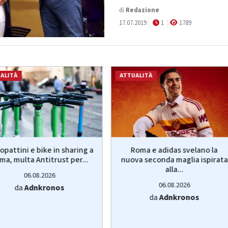
di
Redazione
17.07.2019
1
1789
ALITÀ
ATTUALITÀ
pattini e bike in sharing a
Roma e adidas svelano la
ma, multa Antitrust per...
nuova seconda maglia ispirata
alla...
06.08.2026
06.08.2026
da
Adnkronos
da
Adnkronos