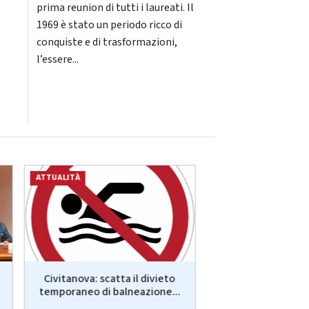
prima reunion di tutti i laureati. Il
1969 è stato un periodo ricco di
conquiste e di trasformazioni,
l’essere...
ATTUALITÀ
ATTUALITÀ
Civitanova: scatta il divieto
Cipess, via libera a
temporaneo di balneazione...
Bugaro: “Risorse 