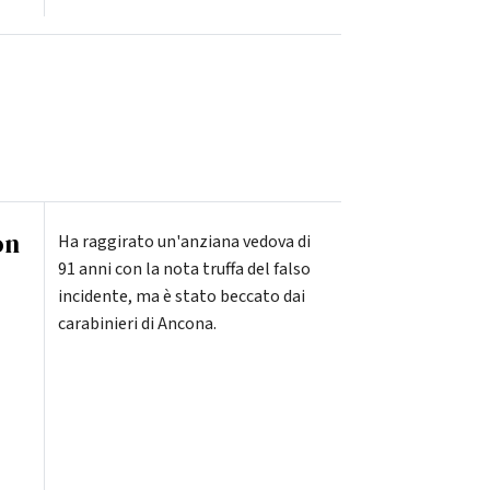
on
Ha raggirato un'anziana vedova di
91 anni con la nota truffa del falso
incidente, ma è stato beccato dai
o
carabinieri di Ancona.