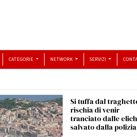
CATEGORIE
NETWORK
SERVIZI
CONTA
Si tuffa dal traghett
rischia di venir
tranciato dalle elic
salvato dalla polizia