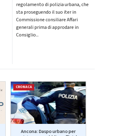
regolamento di polizia urbana, che
sta proseguendo il suo iter in
Commissione consiliare Affari
generali prima di approdare in
Consiglio...
CRONACA
SPORT
Ancona: Daspo urbano per
Fano: Se n'è and