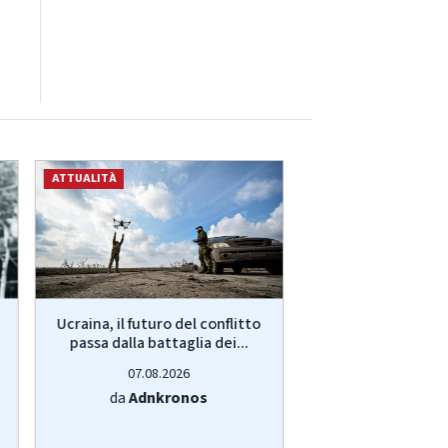
ATTUALITÀ
ATTUALITÀ
Ucraina, il futuro del conflitto
Lavoro, restare i
passa dalla battaglia dei...
andare all'est
bussola.
07.08.2026
07.08.20
da
Adnkronos
da
Adnkro