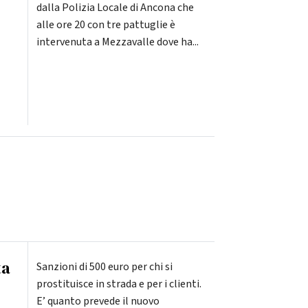
dalla Polizia Locale di Ancona che
alle ore 20 con tre pattuglie è
intervenuta a Mezzavalle dove ha...
ta
Sanzioni di 500 euro per chi si
prostituisce in strada e per i clienti.
E’ quanto prevede il nuovo