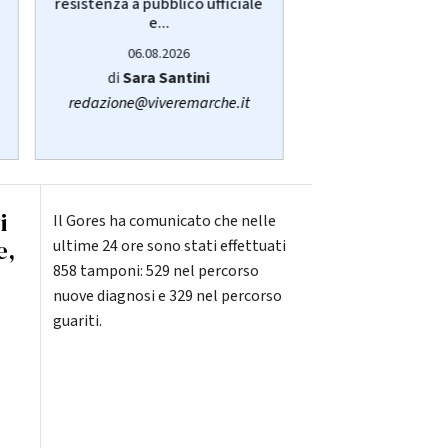
resistenza a pubblico ufficiale
Cogliandro ex dir
e...
06.08.20
06.08.2026
di
Simone C
di
Sara Santini
fano@viver
redazione@viveremarche.it
i
Il Gores ha comunicato che nelle
e,
ultime 24 ore sono stati effettuati
858 tamponi: 529 nel percorso
nuove diagnosi e 329 nel percorso
guariti.