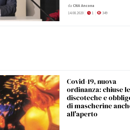
da
CNA Ancona
14.08.2020
1
349
Covid-19, nuova
ordinanza: chiuse l
discoteche e obblig
di mascherine anch
all'aperto