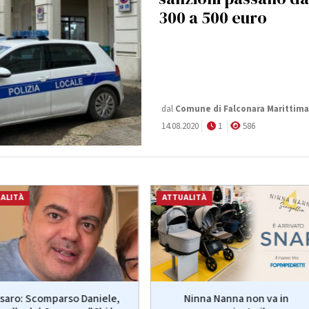
300 a 500 euro
dal
Comune di Falconara Marittima
14.08.2020
1
586
ALITÀ
ATTUALITÀ
saro: Scomparso Daniele,
Ninna Nanna non va in