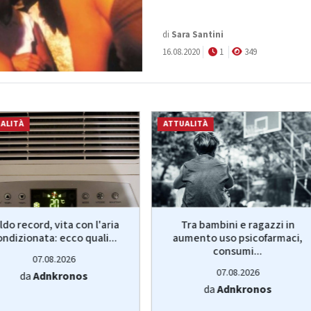
di
Sara Santini
16.08.2020
1
349
ALITÀ
ATTUALITÀ
ldo record, vita con l'aria
Tra bambini e ragazzi in
ondizionata: ecco quali...
aumento uso psicofarmaci,
consumi...
07.08.2026
07.08.2026
da
Adnkronos
da
Adnkronos