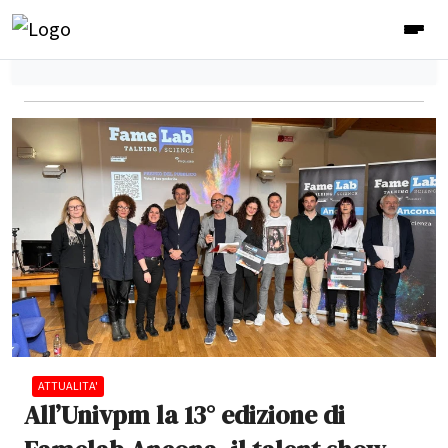
ATTUALITA'
All’Univpm la 13° edizione di