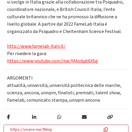
si svolge in Italia grazie alla collaborazione tra Psiquadro,
coordinatore nazionale, e British Council Italia, l’ente
culturale britannico che ne ha promosso la diffusione a
livello globale. A partire dal 2022 FameLab Italia è
organizzato da Psiquadro e Cheltenham Science Festival.
http://www.famelab-italy.it/
Per rivedere la gara:
https://www.youtube.com/live/YAhobat6XSg
ARGOMENTI
attualità
,
università
,
università politecnica delle marche
,
scienza
,
ancona
,
univpm
,
finalisti
,
premiati
,
talent show
,
Famelab
,
comunicato stampa
,
univpm ancona
https://vivere.me/fNmp