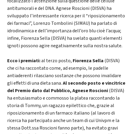
focalizzato l’attenzione sulla questione delle cellule
antitumorali e del DNA. Agnese Roscioni (DISVA) ha
sviluppato l’interessante ricerca per il “riposizionamento
dei farmaci”, Lorenzo Tombolini (SIMAU) ha parlato di
idrodinamica e dell’importanza dell’oro blu cioè l’acqua;
infine, Fiorenza Sella (DISVA) ha svelato quanti elementi
ignoti possono agire negativamente sulla nostra salute.
Ecco i premiati:
al terzo posto,
Fiorenza Sella
(DISVA)
che ci ha raccontato come, ad esempio, le padelle
antiaderenti rilasciano sostanze che possono invalidare
gli effetti di una dieta sana.
Al secondo posto e vincitrice
del Premio dato dal Pubblico, Agnese Roscioni
(DISVA)
ha entusiasmato e commosso la platea raccontando la
storia di Tommy, un ragazzo epilettico che, grazie al
riposizionamento di un farmaco italiano (al lavoro di
ricerca ha partecipato anche un team di cui Univpm e la
stessa Dott.ssa Roscioni fanno parte), ha evitato gravi