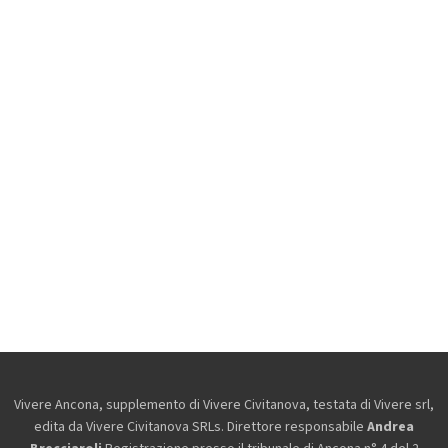
Vivere Ancona, supplemento di Vivere Civitanova, testata di Vivere srl,
edita da
Vivere Civitanova SRLs. Direttore responsabile
Andrea