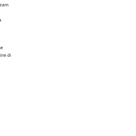
 team
a
he
ine di