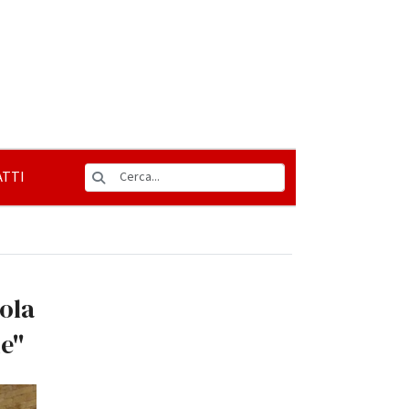
TTI
uola
e''