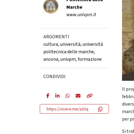
Marche
www.univpm.it
ARGOMENTI
cultura
,
università
,
università
politecnica delle marche
,
ancona
,
univpm
,
formazione
CONDIVIDI
Il pr
febbra
divers
https://vivere.me/a33q
march
per p
Si tr