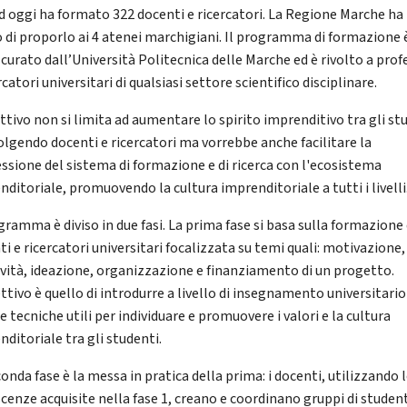
ad oggi ha formato 322 docenti e ricercatori. La Regione Marche ha
o di proporlo ai 4 atenei marchigiani. Il programma di formazione 
 curato dall’Università Politecnica delle Marche ed è rivolto a prof
rcatori universitari di qualsiasi settore scientifico disciplinare.
ettivo non si limita ad aumentare lo spirito imprenditivo tra gli st
olgendo docenti e ricercatori ma vorrebbe anche facilitare la
ssione del sistema di formazione e di ricerca con l'ecosistema
ditoriale, promuovendo la cultura imprenditoriale a tutti i livelli
gramma è diviso in due fasi. La prima fase si basa sulla formazione 
i e ricercatori universitari focalizzata su temi quali: motivazione,
ività, ideazione, organizzazione e finanziamento di un progetto.
ttivo è quello di introdurre a livello di insegnamento universitario
e tecniche utili per individuare e promuovere i valori e la cultura
ditoriale tra gli studenti.
onda fase è la messa in pratica della prima: i docenti, utilizzando 
cenze acquisite nella fase 1, creano e coordinano gruppi di student