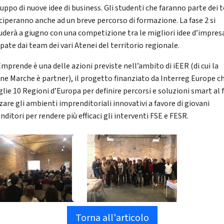
luppo di nuove idee di business. Gli studenti che faranno parte dei
ciperanno anche ad un breve percorso di formazione. La fase 2 si
uderà a giugno con una competizione tra le migliori idee d’impres
pate dai team dei vari Atenei del territorio regionale.
mprende è una delle azioni previste nell’ambito di iEER (di cui la
ne Marche è partner), il progetto finanziato da Interreg Europe c
lie 10 Regioni d’Europa per definire percorsi e soluzioni smart al f
zare gli ambienti imprenditoriali innovativi a favore di giovani
ditori per rendere più efficaci gli interventi FSE e FESR.
Torna all'articolo