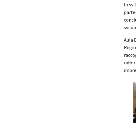
lo svi
parte
concl
svilup
Aula E
Regio
raccog
raffor
impren