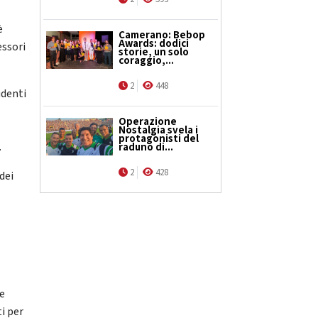
è
Camerano: Bebop
Awards: dodici
essori
storie, un solo
coraggio,...
2
448
udenti
Operazione
Nostalgia svela i
protagonisti del
.
raduno di...
2
428
dei
le
i per