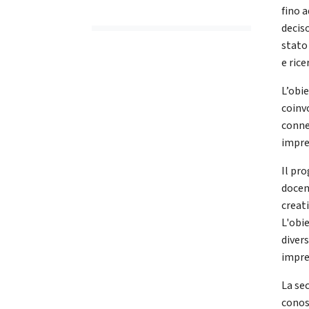
fino 
decis
stato
e rice
L’obi
coinv
conne
impren
Il pro
docent
creat
L'obie
divers
impren
La sec
conos