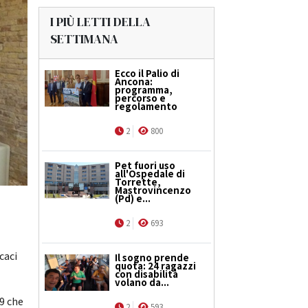
I PIÙ LETTI DELLA
SETTIMANA
Ecco il Palio di
Ancona:
programma,
percorso e
regolamento
2
800
Pet fuori uso
all'Ospedale di
Torrette,
Mastrovincenzo
(Pd) e...
2
693
caci
Il sogno prende
quota: 24 ragazzi
con disabilità
volano da...
09 che
2
593