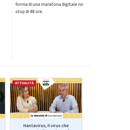
forma di una maratona digitale no
stop di 48 ore.
ATTUALITÀ
ECONOMIA
Hantavirus, il virus che
VivereLab: le int