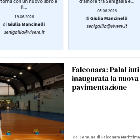
d'amore tra Senigallia e...
torna con un nuovo libro e
il...
05.06.2026
19.06.2026
di
Giulia Mancinelli
di
Giulia Mancinelli
senigallia@vivere.it
senigallia@vivere.it
Falconara: PalaLiuti
inaugurata la nuova
pavimentazione
dal
Comune di Falconara Marittima