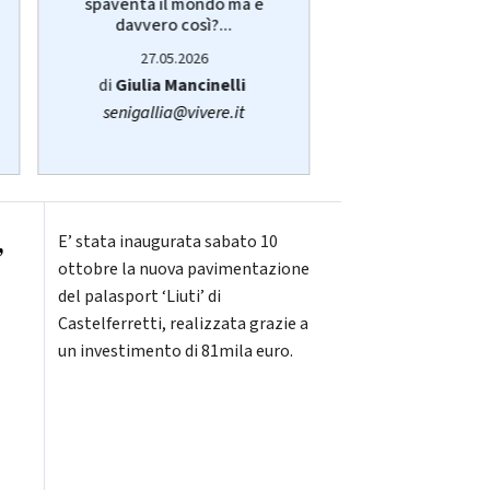
spaventa il mondo ma è
Giulia Manci
davvero così?...
protagonist
27.05.2026
14.05.20
di
Giulia Mancinelli
di
Redazi
senigallia@vivere.it
,
E’ stata inaugurata sabato 10
ottobre la nuova pavimentazione
del palasport ‘Liuti’ di
Castelferretti, realizzata grazie a
un investimento di 81mila euro.