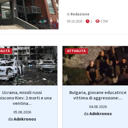
di
Redazione
09.10.2020
1
1794
ALITÀ
ATTUALITÀ
Ucraina, missili russi
Bulgaria, giovane educatrice
piscono Kiev: 2 morti e una
vittima di aggressione:...
ventina...
04.08.2026
05.08.2026
da
Adnkronos
da
Adnkronos