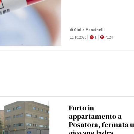
di
Giulia Mancinelli
11.10.2020
1
4124
Furto in
appartamento a
Posatora, fermata 
giovane ladra