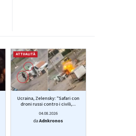
ATTUALITÀ
ATTUALITÀ
Ucraina, Zelensky: "Safari con
Ucraina, Zelensky:
droni russi contro i civili,...
droni russi contro 
04.08.2026
04.08.20
da
Adnkronos
da
Adnkro