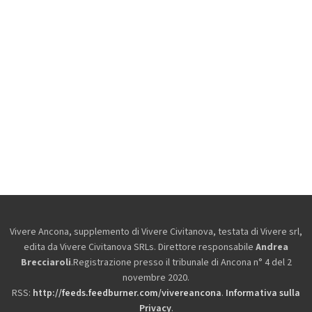
Vivere Ancona, supplemento di Vivere Civitanova, testata di Vivere srl,
edita da
Vivere Civitanova SRLs. Direttore responsabile
Andrea
Brecciaroli
.Registrazione presso il tribunale di Ancona n° 4 del 2
novembre 2020.
RSS:
http://feeds.feedburner.com/vivereancona
.
Informativa sulla
Privacy
.