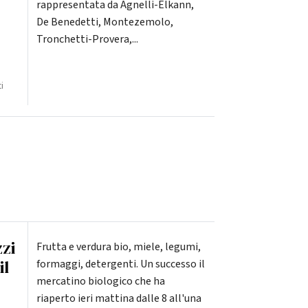
rappresentata da Agnelli-Elkann,
De Benedetti, Montezemolo,
Tronchetti-Provera,...
i
zzi
Frutta e verdura bio, miele, legumi,
il
formaggi, detergenti. Un successo il
mercatino biologico che ha
riaperto ieri mattina dalle 8 all'una