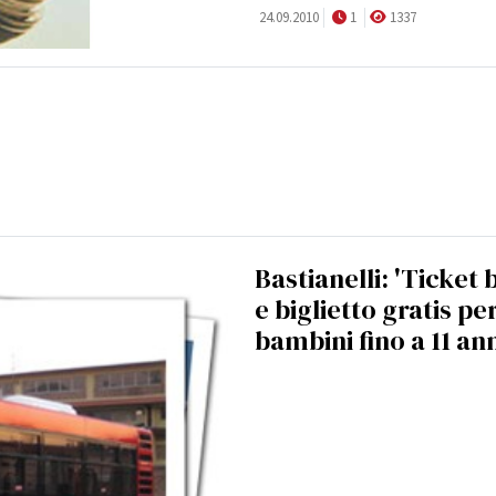
24.09.2010
1
1337
Bastianelli: 'Ticket 
e biglietto gratis per
bambini fino a 11 ann