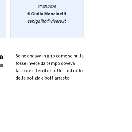
27.05.2026
14.05.20
di
Giulia Mancinelli
di
Redazi
senigallia@vivere.it
 a
Se ne andava in giro come se nulla
n
fosse invece da tempo doveva
lasciare il territorio. Un controllo
della polizia e poi l'arresto.