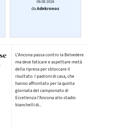
06.08.2026
06.08.20
da
Adnkronos
da
Adnkro
ese
L’Ancona passa contro la Belvedere
a
ma deve faticare e aspettare metà
della ripresa per sbloccare il
risultato. I padroni di casa, che
hanno affrontato per la quinta
giornata del campionato di
Eccellenza l’Ancona allo stadio
bianchelli di...