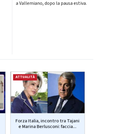
a Vallemiano, dopo la pausa estiva.
ATTUALITÀ
ATTUALITÀ
Forza Italia, incontro tra Tajani
Webuild: firmato 
e Marina Berlusconi: faccia...
2,7 mld dollari pe