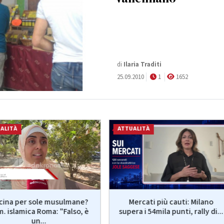
di
Ilaria Traditi
25.09.2010
1
1652
ALITÀ
ATTUALITÀ
scina per sole musulmane?
Mercati più cauti: Milano
. islamica Roma: "Falso, è
supera i 54mila punti, rally di...
un...