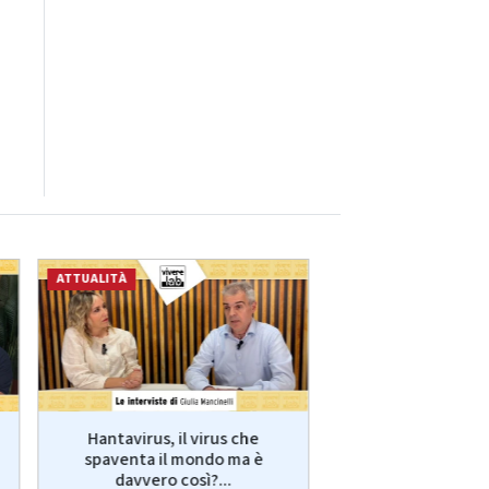
ATTUALITÀ
ECONOMIA
Hantavirus, il virus che
VivereLab: le int
spaventa il mondo ma è
Giulia Manci
davvero così?...
protagonist