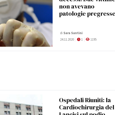
non avevano
patologie pregress
di
Sara Santini
24.11.2020
1
1195
Ospedali Riuniti: la
Cardiochirurgia del
Lancisi sul podio