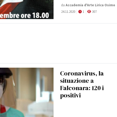
da
Accademia d'Arte Lirica Osimo
24.11.2020
1
307
Coronavirus, la
situazione a
Falconara: 120 i
positivi