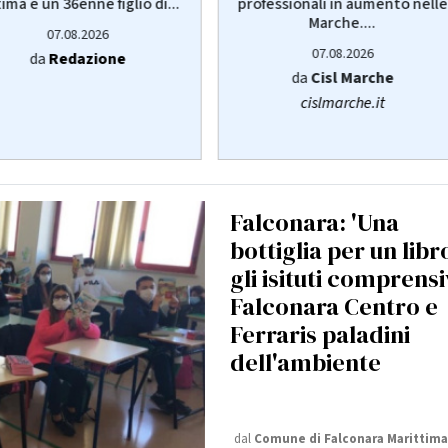
tima è un 36enne figlio di...
professionali in aumento nelle
Marche....
07.08.2026
07.08.2026
da
Redazione
da
Cisl Marche
cislmarche.it
Falconara: 'Una
bottiglia per un libro
gli isituti comprensi
Falconara Centro e
Ferraris paladini
dell'ambiente
dal
Comune di Falconara Marittima