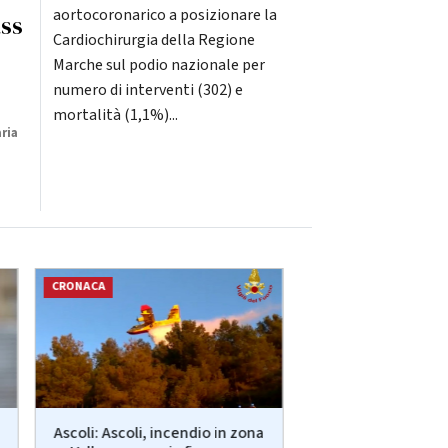
aortocoronarico a posizionare la
ass
Cardiochirurgia della Regione
Marche sul podio nazionale per
numero di interventi (302) e
mortalità (1,1%)...
ria
CRONACA
CRONACA
Ascoli: Ascoli, incendio in zona
Ancona: Interr