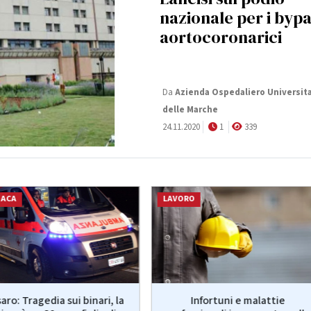
nazionale per i byp
aortocoronarici
Da
Azienda Ospedaliero Universita
delle Marche
24.11.2020
1
339
NACA
LAVORO
aro: Tragedia sui binari, la
Infortuni e malattie