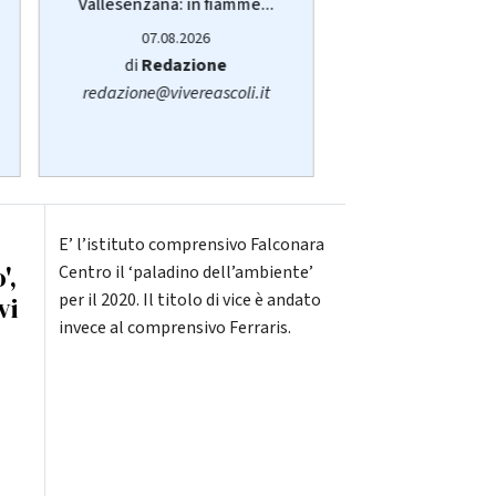
Vallesenzana: in fiamme...
servizio pub
sull'autobu
07.08.2026
07.08.20
di
Redazione
di
Sara San
redazione@vivereascoli.it
redazione@viver
E’ l’istituto comprensivo Falconara
',
Centro il ‘paladino dell’ambiente’
per il 2020. Il titolo di vice è andato
vi
invece al comprensivo Ferraris.