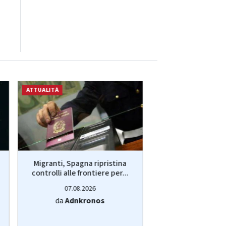
ATTUALITÀ
ATTUALITÀ
Migranti, Spagna ripristina
Migranti, scontr
controlli alle frontiere per...
Spagna. Roma 
ultimatum,
07.08.2026
07.08.20
da
Adnkronos
da
Adnkro