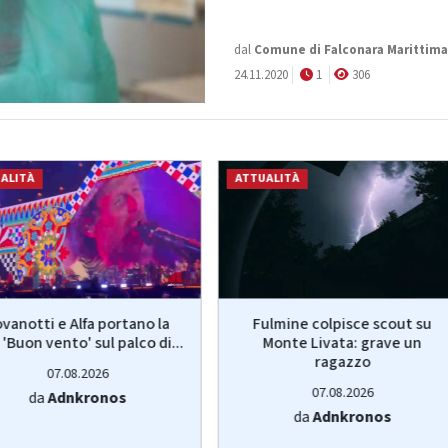
dal
Comune di Falconara Marittima
24.11.2020
1
306
ALITÀ
ATTUALITÀ
vanotti e Alfa portano la
Fulmine colpisce scout su
 'Buon vento' sul palco di...
Monte Livata: grave un
ragazzo
07.08.2026
07.08.2026
da
Adnkronos
da
Adnkronos