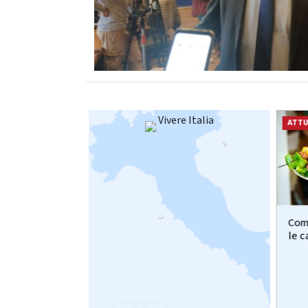
Vivere Italia
ATTUALITÀ
ATTU
rd di locuste,
'Codice' su Rai1, Barbara
Com
i oscurano il...
Carfagna: "L'Europa può
le c
essere...
.2026
07.08.2026
ronos
da
Adnkronos