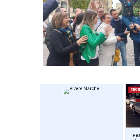
Vivere Marche
CRONACA
CRO
rruzione di
Ancona: Contrasto allo spaccio
Pes