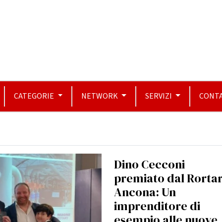
CATEGORIE
NETWORK
SERVIZI
CONTA
Dino Cecconi
premiato dal Rorta
Ancona: Un
imprenditore di
esempio alle nuove