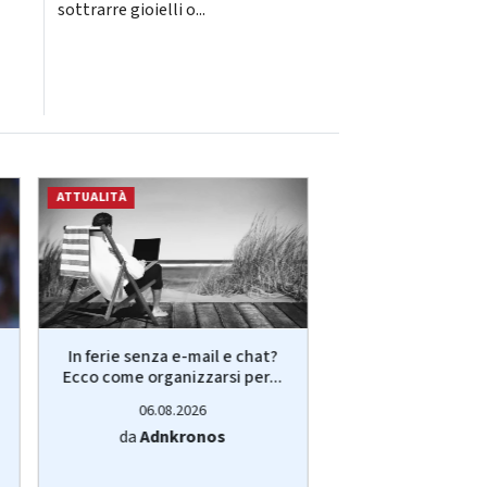
sottrarre gioielli o...
ATTUALITÀ
ATTUALITÀ
In ferie senza e-mail e chat?
Iran, Teheran pun
Ecco come organizzarsi per...
controllo Stretto
è...
06.08.2026
06.08.20
da
Adnkronos
da
Adnkro