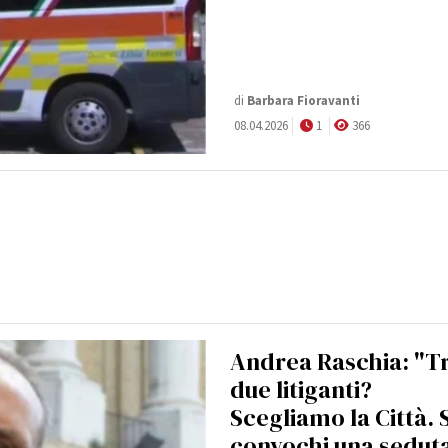
di
Barbara Fioravanti
08.04.2026
1
366
Andrea Raschia: "Tr
due litiganti?
Scegliamo la Città. S
convochi una sedut