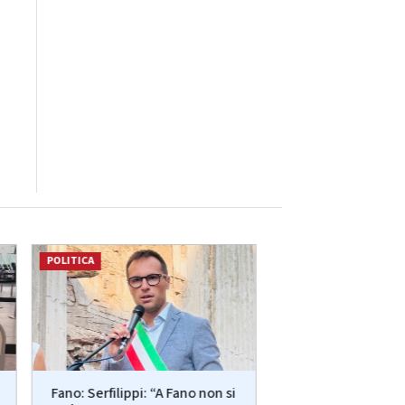
POLITICA
ATTUALITÀ
Più posti nelle re
Fano: Serfilippi: “A Fano non si