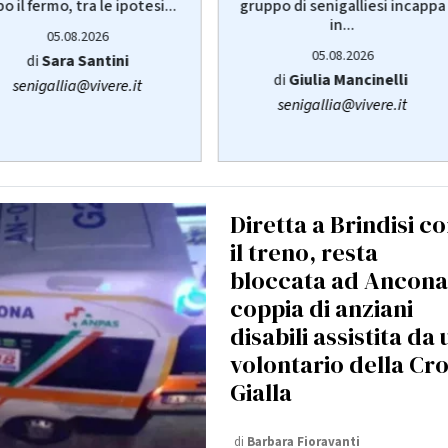
o il fermo, tra le ipotesi...
gruppo di senigalliesi incappa
in...
05.08.2026
05.08.2026
di
Sara Santini
di
Giulia Mancinelli
senigallia@vivere.it
senigallia@vivere.it
Diretta a Brindisi c
il treno, resta
bloccata ad Ancona
coppia di anziani
disabili assistita da 
volontario della Cr
Gialla
di
Barbara Fioravanti