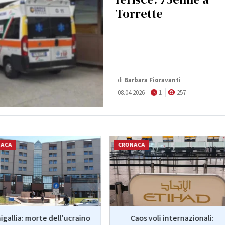
Torrette
di
Barbara Fioravanti
08.04.2026
1
257
NACA
CRONACA
igallia: morte dell'ucraino
Caos voli internazionali: