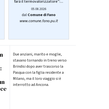
anziani, disabili 
farà il termovalorizzatore”:...
05.08.20
05.08.2026
dalla
Regione
dal
Comune di Fano
www.regione.m
www.comune.fano.pu.it
on
Due anziani, marito e moglie,
stavano tornando in treno verso
Brindisi dopo aver trascorso la
:
Pasqua con la figlia residente a
Milano, ma il loro viaggio si è
un
interrotto ad Ancona.
oce