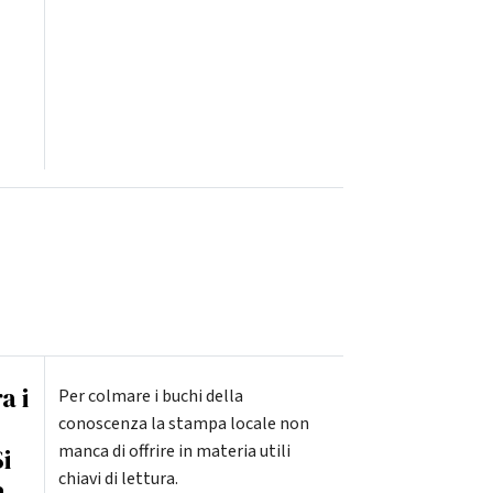
a i
Per colmare i buchi della
conoscenza la stampa locale non
manca di offrire in materia utili
i
chiavi di lettura.
a