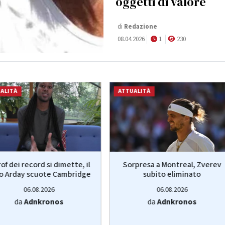
oggetti di valore
di
Redazione
08.04.2026
1
230
ALITÀ
ATTUALITÀ
prof dei record si dimette, il
Sorpresa a Montreal, Zverev
o Arday scuote Cambridge
subito eliminato
06.08.2026
06.08.2026
da
Adnkronos
da
Adnkronos