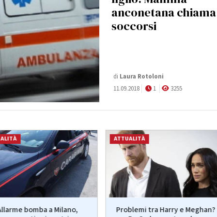
anconetana chiama 
soccorsi
di
Laura Rotoloni
11.09.2018
1
3255
ALITÀ
ATTUALITÀ
Allarme bomba a Milano,
Problemi tra Harry e Meghan?