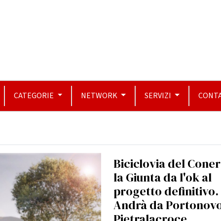
CATEGORIE
NETWORK
SERVIZI
CONTA
Biciclovia del Coner
la Giunta da l'ok al
progetto definitivo.
Andrà da Portonovo
Pietralacroce