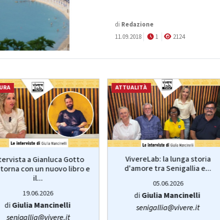
di
Redazione
11.09.2018
1
2124
URA
ATTUALITÀ
VivereLab: la lunga storia
tervista a Gianluca Gotto
d'amore tra Senigallia e...
torna con un nuovo libro e
il...
05.06.2026
19.06.2026
di
Giulia Mancinelli
di
Giulia Mancinelli
senigallia@vivere.it
senigallia@vivere.it