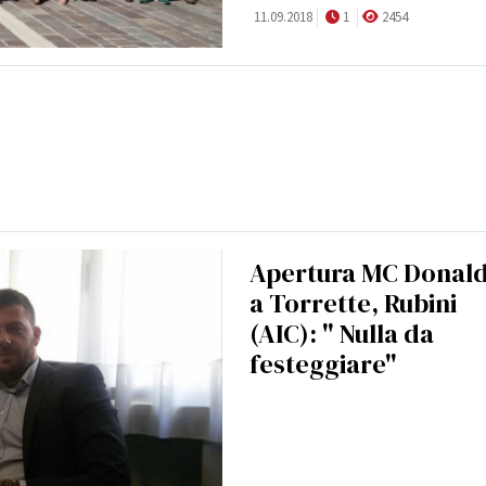
11.09.2018
1
2454
Apertura MC Donald
a Torrette, Rubini
(AIC): " Nulla da
festeggiare"