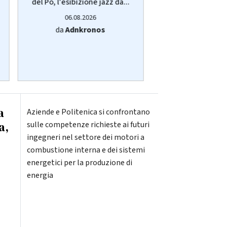
del Po, l'esibizione jazz da...
calo ma Trump inten
06.08.2026
06.08.20
da
Adnkronos
da
Adnkro
a
Aziende e Politenica si confrontano
a,
sulle competenze richieste ai futuri
ingegneri nel settore dei motori a
combustione interna e dei sistemi
energetici per la produzione di
energia