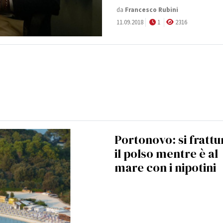
da
Francesco Rubini
11.09.2018
1
2316
Portonovo: si frattu
il polso mentre è al
mare con i nipotini