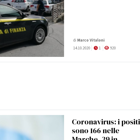
di
Marco Vitaloni
14.10.2020
1
920
Coronavirus: i positi
sono 166 nelle
Marche, 39 in