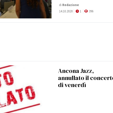
di
Redazione
14.10.2020
1
396
Ancona Jazz,
annullato il concert
di venerdì