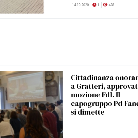
14.10.2020
1
428
Cittadinanza onorar
a Gratteri, approva
mozione FdI. Il
capogruppo Pd Fane
si dimette