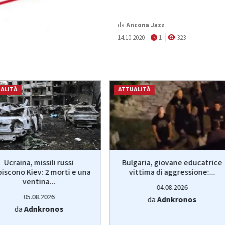
da
Ancona Jazz
14.10.2020
1
323
ALITÀ
ATTUALITÀ
Ucraina, missili russi
Bulgaria, giovane educatrice
piscono Kiev: 2 morti e una
vittima di aggressione:...
ventina...
04.08.2026
05.08.2026
da
Adnkronos
da
Adnkronos