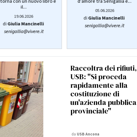
d'amore tra Senigallia e...
torna con un nuovo libro e
il...
05.06.2026
19.06.2026
di
Giulia Mancinelli
di
Giulia Mancinelli
senigallia@vivere.it
senigallia@vivere.it
Raccoltra dei rifiuti,
USB: "Si proceda
rapidamente alla
costituzione di
un'azienda pubblica
provinciale"
da
USB Ancona