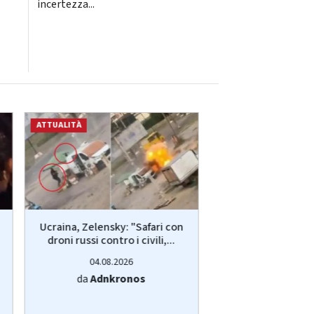
incertezza...
ATTUALITÀ
ATTUALITÀ
Ucraina, Zelensky: "Safari con
Ucraina, Zelensky:
droni russi contro i civili,...
droni russi contro 
04.08.2026
04.08.20
da
Adnkronos
da
Adnkro