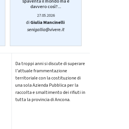
spaventa il mondo ma è
Giulia Manci
davvero così?...
protagonist
27.05.2026
14.05.20
di
Giulia Mancinelli
di
Redazi
senigallia@vivere.it
Da troppi anni si discute di superare
l'attuale frammentazione
territoriale con la costituzione di
una sola Azienda Pubblica per la
raccolta e smaltimento dei rifiuti in
tutta la provincia di Ancona.