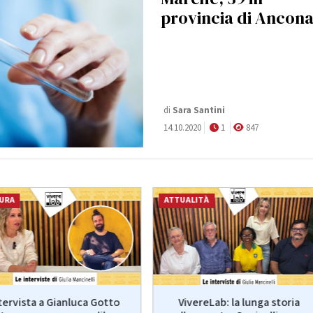
provincia di Ancon
di
Sara Santini
14.10.2020
1
847
URA
ATTUALITÀ
VivereLab: la lunga storia
tervista a Gianluca Gotto