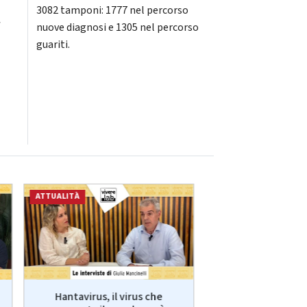
3082 tamponi: 1777 nel percorso
a
nuove diagnosi e 1305 nel percorso
guariti.
ATTUALITÀ
ECONOMIA
Hantavirus, il virus che
VivereLab: le int