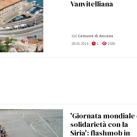
Vanvitelliana
dal
Comune di Ancona
08.01.2014
1
1586
'Giornata mondiale 
solidarietà con la
Siria': flashmob in