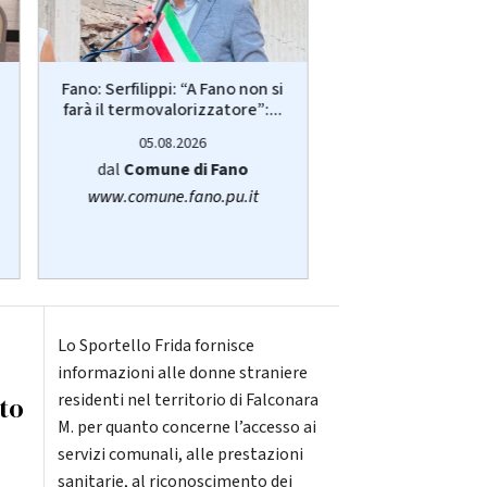
Più posti nelle re
Fano: Serfilippi: “A Fano non si
anziani, disabili 
farà il termovalorizzatore”:...
05.08.20
05.08.2026
dalla
Regione
dal
Comune di Fano
www.regione.m
www.comune.fano.pu.it
Lo Sportello Frida fornisce
informazioni alle donne straniere
residenti nel territorio di Falconara
nto
M. per quanto concerne l’accesso ai
servizi comunali, alle prestazioni
sanitarie, al riconoscimento dei