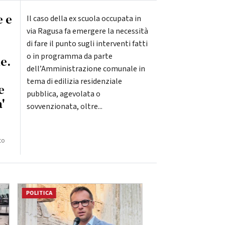
e e
Il caso della ex scuola occupata in
via Ragusa fa emergere la necessità
di fare il punto sugli interventi fatti
o in programma da parte
e.
dell’Amministrazione comunale in
tema di edilizia residenziale
e
pubblica, agevolata o
'
sovvenzionata, oltre...
to
POLITICA
ATTUALITÀ