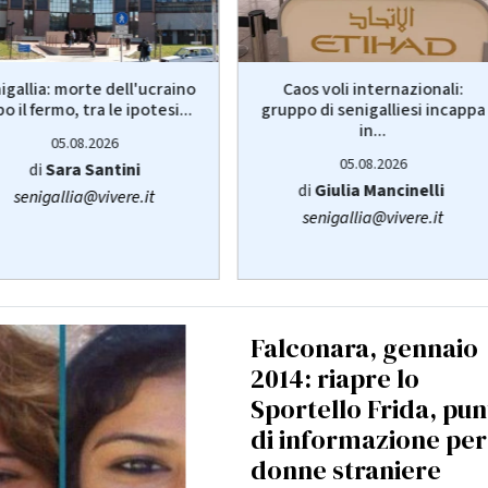
igallia: morte dell'ucraino
Caos voli internazionali:
o il fermo, tra le ipotesi...
gruppo di senigalliesi incappa
in...
05.08.2026
05.08.2026
di
Sara Santini
di
Giulia Mancinelli
senigallia@vivere.it
senigallia@vivere.it
Falconara, gennaio
2014: riapre lo
Sportello Frida, pu
di informazione per
donne straniere