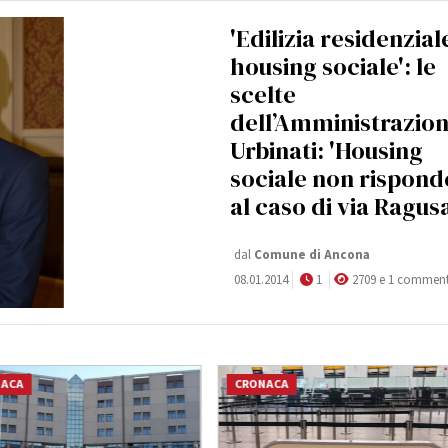
'Edilizia residenzial
housing sociale': le
scelte
dell’Amministrazion
Urbinati: 'Housing
sociale non rispond
al caso di via Ragusa
dal
Comune di Ancona
08.01.2014
1
2709 e 1 commen
NACA
CRONACA