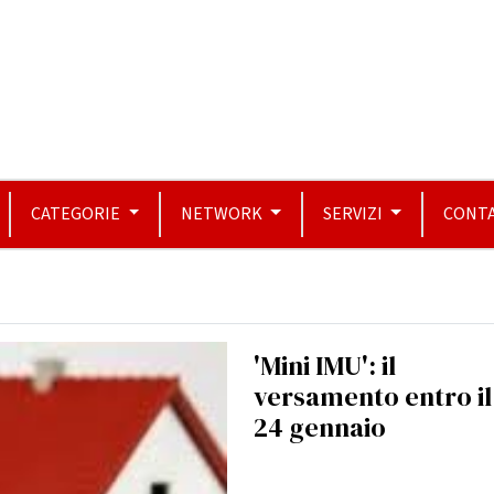
CATEGORIE
NETWORK
SERVIZI
CONTA
'Mini IMU': il
versamento entro il
24 gennaio