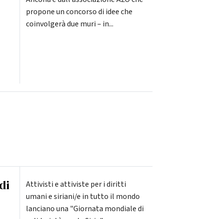
propone un concorso di idee che
coinvolgerà due muri – in...
di
Attivisti e attiviste per i diritti
umani e siriani/e in tutto il mondo
lanciano una "Giornata mondiale di