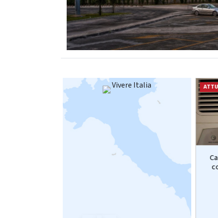
Vivere Italia
ATTUALITÀ
ATTU
i funerali del
Chieti, anziana uccisa in casa:
Ca
a ministra
arrestato il nipote
c
la...
06.08.2026
.2026
da
Adnkronos
ronos