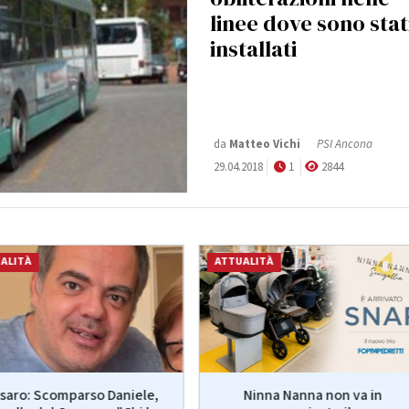
linee dove sono stat
installati
da
Matteo Vichi
PSI Ancona
29.04.2018
1
2844
ALITÀ
ATTUALITÀ
saro: Scomparso Daniele,
Ninna Nanna non va in