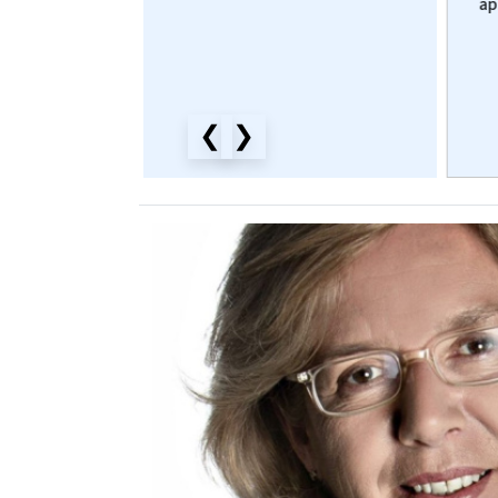
dirigente e...
del Consiglio Regionale:
ap
“Con...
.2026
06.08.2026
e Celli
da
Giacomo Rossi
vere.it
Civici Marche
❮
❯