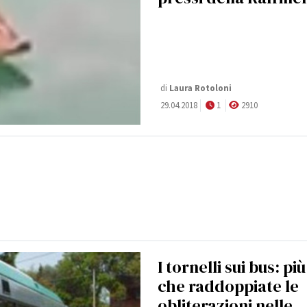
di
Laura Rotoloni
29.04.2018
1
2910
I tornelli sui bus: più
che raddoppiate le
obliterazioni nelle