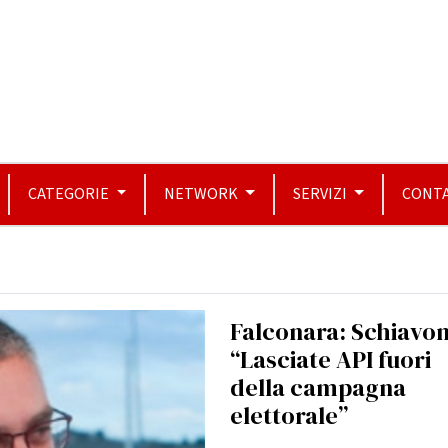
CATEGORIE
NETWORK
SERVIZI
CONTA
Falconara: Schiavon
“Lasciate API fuori
della campagna
elettorale”