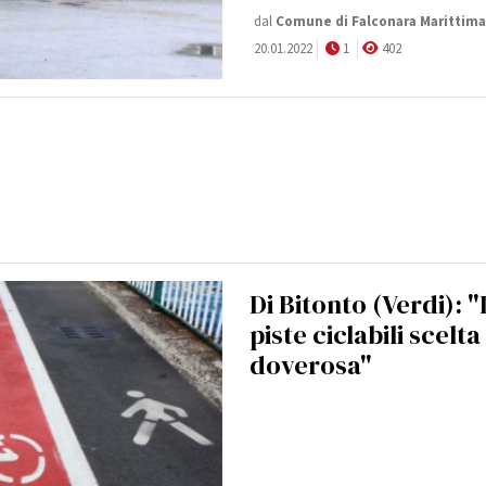
dal
Comune di Falconara Marittima
20.01.2022
1
402
Di Bitonto (Verdi): "
piste ciclabili scelta
doverosa"