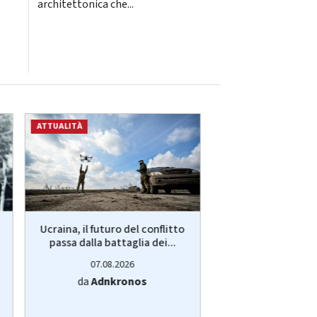
architettonica che...
ATTUALITÀ
ATTUALITÀ
Ucraina, il futuro del conflitto
Lavoro, restare i
passa dalla battaglia dei...
andare all'est
bussola.
07.08.2026
07.08.20
da
Adnkronos
da
Adnkro