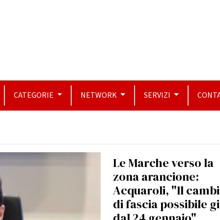
CATEGORIE
NETWORK
SERVIZI
CONTA
Le Marche verso la
zona arancione:
Acquaroli, "Il camb
di fascia possibile g
dal 24 gennaio"