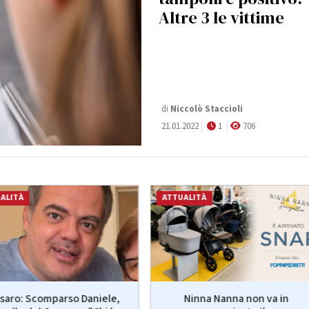
Altre 3 le vittime
di
Niccolò Staccioli
21.01.2022
1
706
ALITÀ
ATTUALITÀ
saro: Scomparso Daniele,
Ninna Nanna non va in