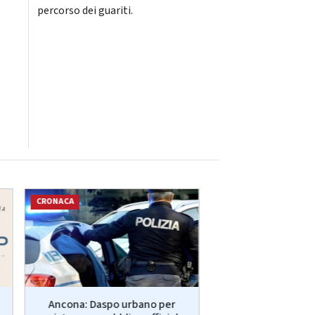
percorso dei guariti.
CRONACA
SPORT
Ancona: Daspo urbano per
Fano: Se n'è and