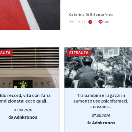
Caterina Di Bitonto
Verdi
20.01.2022
1
245
ALITÀ
ATTUALITÀ
ldo record, vita con l'aria
Tra bambini e ragazzi in
ondizionata: ecco quali...
aumento uso psicofarmaci,
consumi...
07.08.2026
07.08.2026
da
Adnkronos
da
Adnkronos