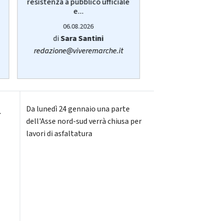
resistenza a pubblico ufficiale
Cogliandro ex dir
e...
06.08.20
06.08.2026
di
Simone C
di
Sara Santini
fano@viver
redazione@viveremarche.it
a
Da lunedì 24 gennaio una parte
dell'Asse nord-sud verrà chiusa per
lavori di asfaltatura