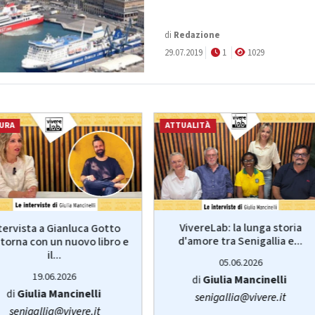
di
Redazione
29.07.2019
1
1029
URA
ATTUALITÀ
VivereLab: la lunga storia
tervista a Gianluca Gotto
d'amore tra Senigallia e...
torna con un nuovo libro e
il...
05.06.2026
19.06.2026
di
Giulia Mancinelli
di
Giulia Mancinelli
senigallia@vivere.it
senigallia@vivere.it