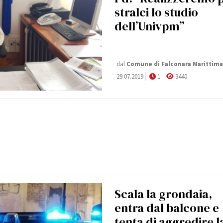
stralci lo studio
dell’Univpm”
dal
Comune di Falconara Marittima
29.07.2019
1
3440
Scala la grondaia,
entra dal balcone e
tenta di aggredire l