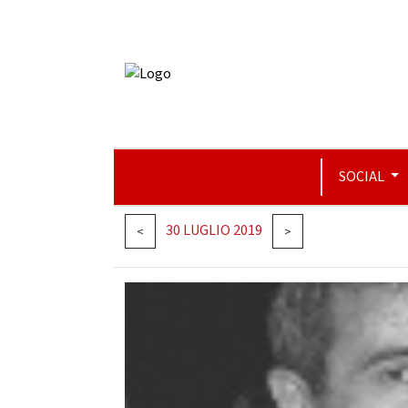
SOCIAL
30 LUGLIO 2019
<
>