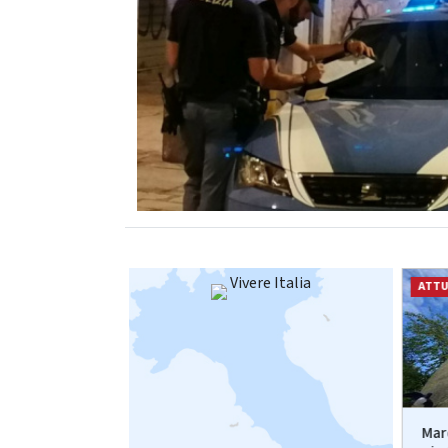
Vivere Italia
ATTUALITÀ
ATTU
annacquati,
Carburanti annacquati,
Mar