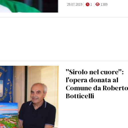
29.07.2019
1
1389
''Sirolo nel cuore'':
l'opera donata al
Comune da Robert
Botticelli