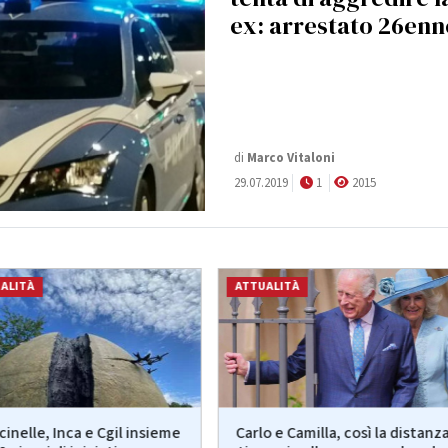
ex: arrestato 26enn
di
Marco Vitaloni
29.07.2019
1
2015
ALITÀ
ATTUALITÀ
cinelle, Inca e Cgil insieme
Carlo e Camilla, così la distanz