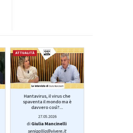
ATTUALITÀ
ECONOMIA
Hantavirus, il virus che
VivereLab: le int
spaventa il mondo ma è
Giulia Manci
davvero così?...
protagonist
27.05.2026
14.05.20
di
Giulia Mancinelli
di
Redazi
senigallia@vivere.it