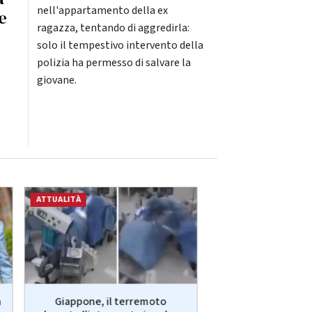
nell'appartamento della ex
e
ragazza, tentando di aggredirla:
solo il tempestivo intervento della
polizia ha permesso di salvare la
giovane.
ATTUALITÀ
ATTUALITÀ
a
Giappone, il terremoto
Marcinelle, Pagliaro