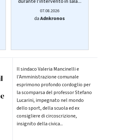
durante l'intervento in sala...
"70 anni di memo
07.08.2026
07.08.20
da
Adnkronos
da
Adnkro
Il sindaco Valeria Mancinelli e
l
l'Amministrazione comunale
esprimono profondo cordoglio per
la scomparsa del professor Stefano
ne
Lucarini, impegnato nel mondo
dello sport, della scuola ed ex
consigliere di circoscrizione,
insignito della civica...