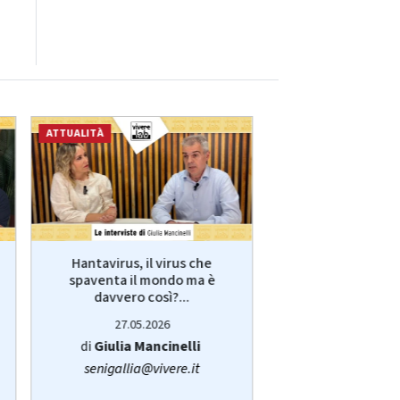
ATTUALITÀ
ECONOMIA
Hantavirus, il virus che
VivereLab: le int
spaventa il mondo ma è
Giulia Manci
davvero così?...
protagonist
27.05.2026
14.05.20
di
Giulia Mancinelli
di
Redazi
senigallia@vivere.it