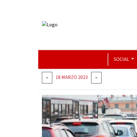
SOCIAL
18 MARZO 2023
<
>