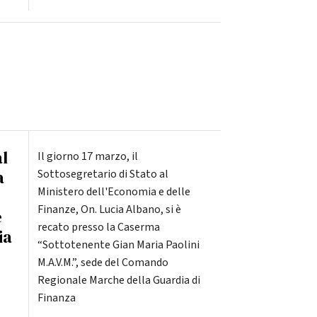
al
Il giorno 17 marzo, il
a
Sottosegretario di Stato al
Ministero dell'Economia e delle
Finanze, On. Lucia Albano, si è
e
recato presso la Caserma
ia
“Sottotenente Gian Maria Paolini
M.A.V.M.”, sede del Comando
Regionale Marche della Guardia di
Finanza