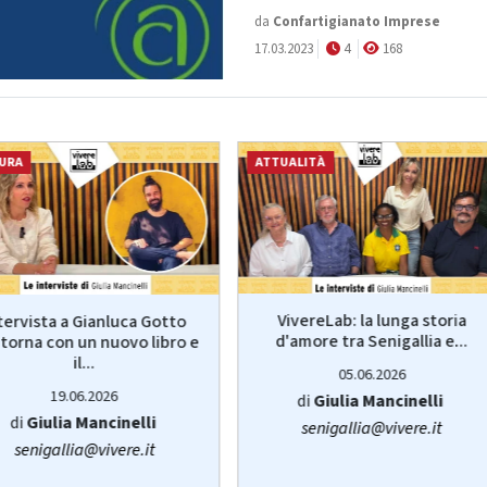
da
Confartigianato Imprese
17.03.2023
4
168
URA
ATTUALITÀ
VivereLab: la lunga storia
tervista a Gianluca Gotto
d'amore tra Senigallia e...
torna con un nuovo libro e
il...
05.06.2026
19.06.2026
di
Giulia Mancinelli
di
Giulia Mancinelli
senigallia@vivere.it
senigallia@vivere.it