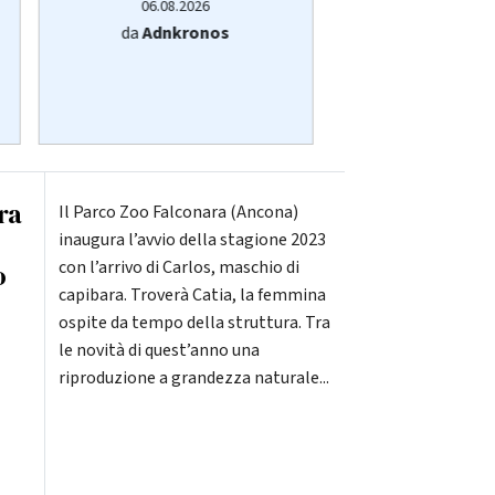
06.08.2026
06.08.20
da
Adnkronos
da
Adnkro
ra
Il Parco Zoo Falconara (Ancona)
inaugura l’avvio della stagione 2023
con l’arrivo di Carlos, maschio di
o
capibara. Troverà Catia, la femmina
ospite da tempo della struttura. Tra
le novità di quest’anno una
riproduzione a grandezza naturale...