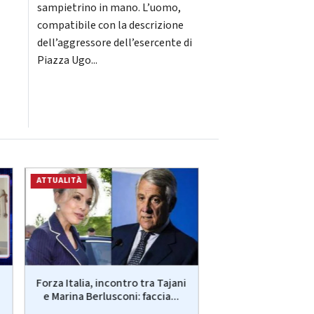
sampietrino in mano. L’uomo,
compatibile con la descrizione
dell’aggressore dell’esercente di
Piazza Ugo...
ATTUALITÀ
ATTUALITÀ
Forza Italia, incontro tra Tajani
Webuild: firmato 
e Marina Berlusconi: faccia...
2,7 mld dollari pe