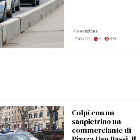
di
Redazione
17.03.2023
2
929
Colpì con un
sanpietrino un
commerciante di
Piazza Ugo Bassi. Il