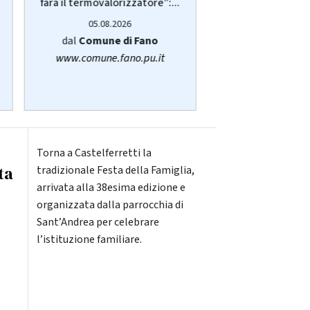
anziani, disabili 
farà il termovalorizzatore”:...
05.08.20
05.08.2026
dalla
Regione
dal
Comune di Fano
www.regione.m
www.comune.fano.pu.it
Torna a Castelferretti la
ta
tradizionale Festa della Famiglia,
arrivata alla 38esima edizione e
organizzata dalla parrocchia di
Sant’Andrea per celebrare
l’istituzione familiare.