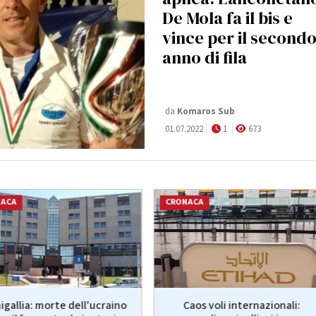
De Mola fa il bis e
vince per il second
anno di fila
da
Komaros Sub
01.07.2022
1
673
NACA
CRONACA
igallia: morte dell'ucraino
Caos voli internazionali: