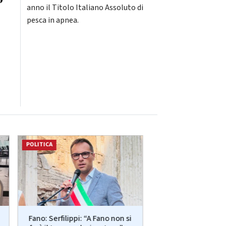
anno il Titolo Italiano Assoluto di
pesca in apnea.
o
POLITICA
ATTUALITÀ
Più posti nelle re
Fano: Serfilippi: “A Fano non si