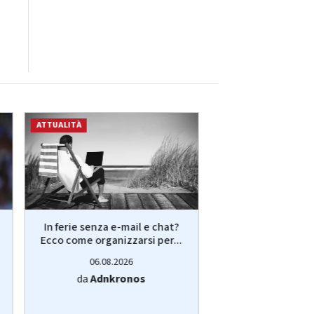
ATTUALITÀ
ATTUALITÀ
In ferie senza e-mail e chat?
Iran, Teheran pun
Ecco come organizzarsi per...
controllo Stretto
è...
06.08.2026
06.08.20
da
Adnkronos
da
Adnkro