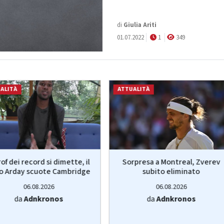
di
Giulia Ariti
01.07.2022
1
349
ALITÀ
ATTUALITÀ
prof dei record si dimette, il
Sorpresa a Montreal, Zverev
o Arday scuote Cambridge
subito eliminato
06.08.2026
06.08.2026
da
Adnkronos
da
Adnkronos