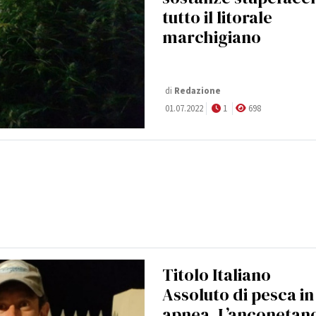
tutto il litorale
marchigiano
di
Redazione
01.07.2022
1
698
Titolo Italiano
Assoluto di pesca in
apnea. L’anconetan