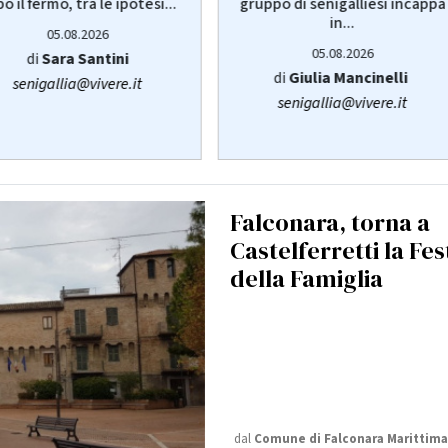
o il fermo, tra le ipotesi...
gruppo di senigalliesi incappa
in...
05.08.2026
05.08.2026
di
Sara Santini
di
Giulia Mancinelli
senigallia@vivere.it
senigallia@vivere.it
Falconara, torna a
Castelferretti la Fes
della Famiglia
dal
Comune di Falconara Marittima