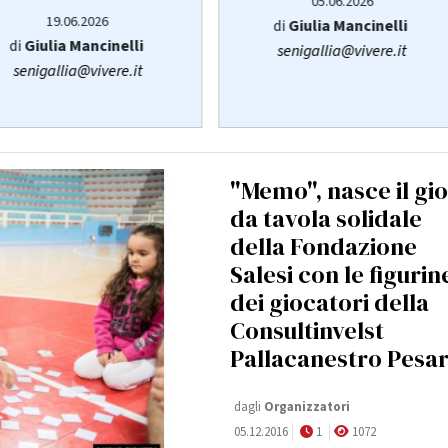
05.06.2026
19.06.2026
di
Giulia Mancinelli
di
Giulia Mancinelli
senigallia@vivere.it
senigallia@vivere.it
"Memo", nasce il gi
da tavola solidale
della Fondazione
Salesi con le figurin
dei giocatori della
Consultinvelst
Pallacanestro Pesa
dagli
Organizzatori
05.12.2016
1
1072