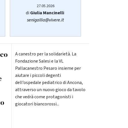
27.05.2026
14.05.20
di
Giulia Mancinelli
di
Redazi
senigallia@vivere.it
oco
A canestro per la solidarietà. La
Fondazione Salesi e la VL
Pallacanestro Pesaro insieme per
aiutare i piccoli degenti
e
dell’ospedale pediatrico di Ancona,
attraverso un nuovo gioco da tavolo
che vedrà come protagonisti i
ro
giocatori biancorossi...