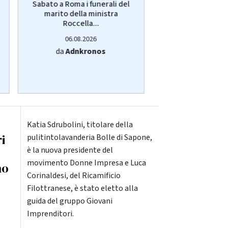
Sabato a Roma i funerali del
Chieti, anziana ucc
marito della ministra
arrestato il 
Roccella...
06.08.20
06.08.2026
da
Adnkro
da
Adnkronos
Katia Sdrubolini, titolare della
i
pulitintolavanderia Bolle di Sapone,
è la nuova presidente del
movimento Donne Impresa e Luca
no
Corinaldesi, del Ricamificio
Filottranese, è stato eletto alla
guida del gruppo Giovani
Imprenditori.