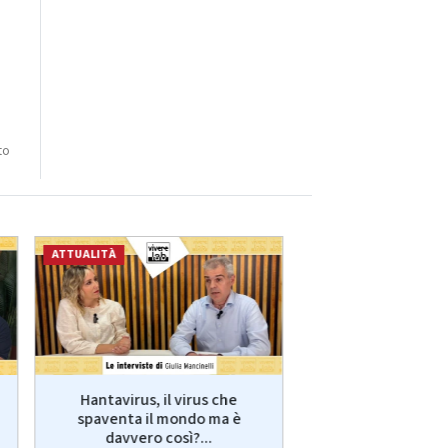
to
ATTUALITÀ
ECONOMIA
Hantavirus, il virus che
VivereLab: le int
spaventa il mondo ma è
Giulia Manci
davvero così?...
protagonist