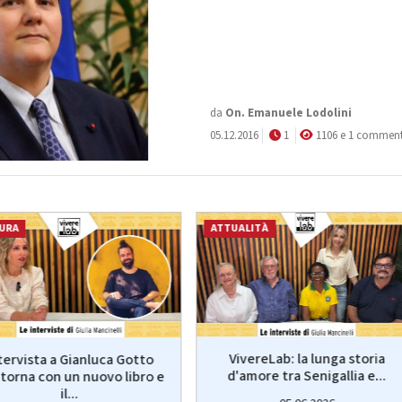
da
On.
Emanuele Lodolini
05.12.2016
1
1106 e 1 commen
URA
ATTUALITÀ
VivereLab: la lunga storia
tervista a Gianluca Gotto
d'amore tra Senigallia e...
torna con un nuovo libro e
il...