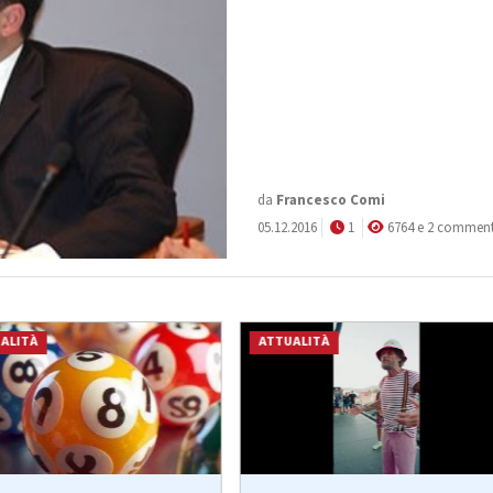
da
Francesco Comi
05.12.2016
1
6764 e 2 comment
ALITÀ
ATTUALITÀ