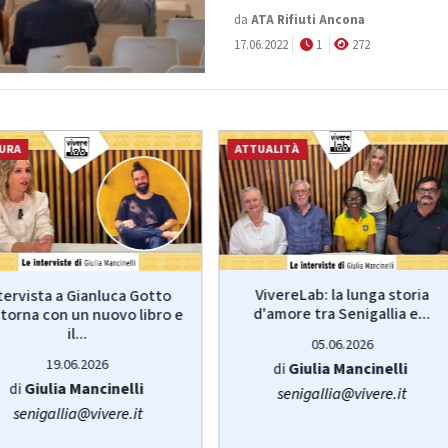
da
ATA Rifiuti Ancona
17.06.2022
1
272
URA
ATTUALITÀ
VivereLab: la lunga storia
tervista a Gianluca Gotto
d'amore tra Senigallia e...
torna con un nuovo libro e
il...
05.06.2026
19.06.2026
di
Giulia Mancinelli
di
Giulia Mancinelli
senigallia@vivere.it
senigallia@vivere.it