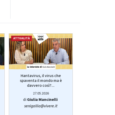
ATTUALITÀ
ECONOMIA
Hantavirus, il virus che
VivereLab: le int
spaventa il mondo ma è
Giulia Manci
davvero così?...
protagonist
27.05.2026
14.05.20
di
Giulia Mancinelli
di
Redazi
senigallia@vivere.it