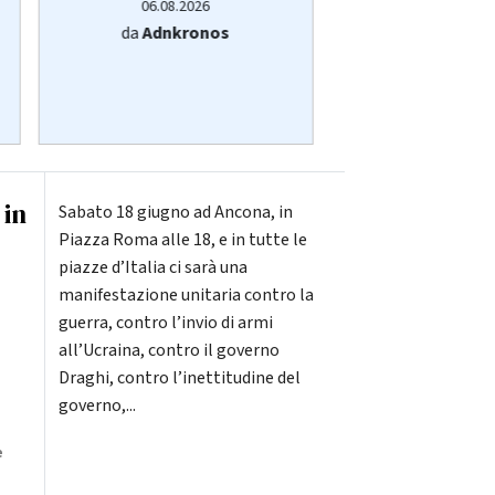
06.08.2026
06.08.20
da
Adnkronos
da
Adnkro
 in
Sabato 18 giugno ad Ancona, in
Piazza Roma alle 18, e in tutte le
piazze d’Italia ci sarà una
manifestazione unitaria contro la
guerra, contro l’invio di armi
all’Ucraina, contro il governo
Draghi, contro l’inettitudine del
governo,...
e