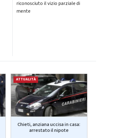
riconosciuto il vizio parziale di
mente
ATTUALITÀ
ATTUALITÀ
Chieti, anziana uccisa in casa:
Guccini, Meloni: "
arrestato il nipote
me, ma continuo a c