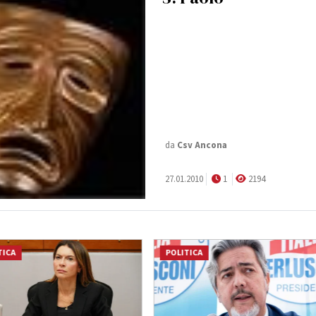
da
Csv Ancona
27.01.2010
1
2194
TICA
POLITICA