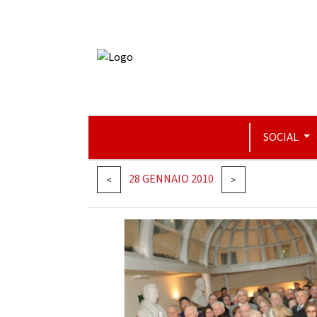
SOCIAL
28 GENNAIO 2010
<
>