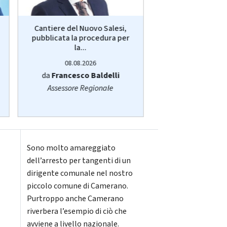
Cantiere del Nuovo Salesi,
Miss Universo
pubblicata la procedura per
l’anconetana Chi
la...
vince a..
08.08.2026
08.08.20
da
Francesco Baldelli
da
Organizz
Assessore Regionale
Sono molto amareggiato
dell’arresto per tangenti di un
dirigente comunale nel nostro
piccolo comune di Camerano.
Purtroppo anche Camerano
riverbera l’esempio di ciò che
avviene a livello nazionale.