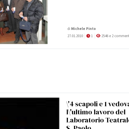
di
Michele Pinto
27.01.2010
1
2546 e 2 commen
\'4 scapoli e 1 vedova
l\'ultimo lavoro del
Laboratorio Teatral
S. Paolo