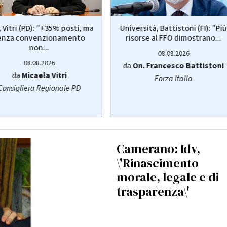
 Vitri (PD): "+35% posti, ma
Università, Battistoni (FI): "Più
enza convenzionamento
risorse al FFO dimostrano...
non...
08.08.2026
08.08.2026
da
On. Francesco Battistoni
da
Micaela Vitri
Forza Italia
Consigliera Regionale PD
Camerano: Idv,
\'Rinascimento
morale, legale e di
trasparenza\'