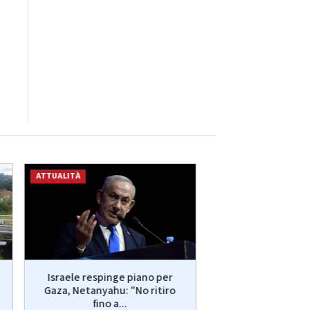
ATTUALITÀ
ATTUALITÀ
Israele respinge piano per
MotoGp, oggi il Gr
Gaza, Netanyahu: "No ritiro
Silverstone - 
fino a...