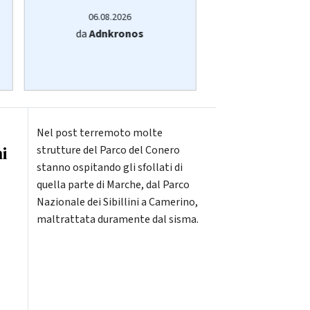
06.08.20
06.08.2026
da
Adnkro
da
Adnkronos
Nel post terremoto molte
ni
strutture del Parco del Conero
stanno ospitando gli sfollati di
quella parte di Marche, dal Parco
Nazionale dei Sibillini a Camerino,
maltrattata duramente dal sisma.