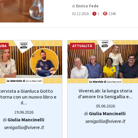
di
Enrico Fede
02.12.2016
1
1340
URA
ATTUALITÀ
VivereLab: la lunga storia
tervista a Gianluca Gotto
d'amore tra Senigallia e...
torna con un nuovo libro e
il...
05.06.2026
19.06.2026
di
Giulia Mancinelli
di
Giulia Mancinelli
senigallia@vivere.it
senigallia@vivere.it