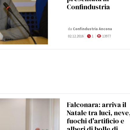
Confindustria
da
Confindustria Ancona
02.12.2016
1
13977
Falconara: arriva il
Natale tra luci, neve
fuochi d'artificio e
alberi di bolle di