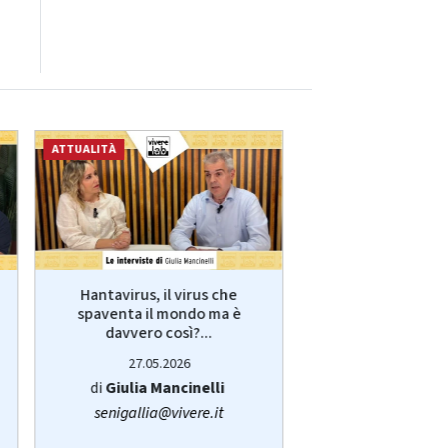
ATTUALITÀ
ECONOMIA
Hantavirus, il virus che
VivereLab: le int
spaventa il mondo ma è
Giulia Manci
davvero così?...
protagonist
27.05.2026
14.05.20
di
Giulia Mancinelli
di
Redazi
senigallia@vivere.it