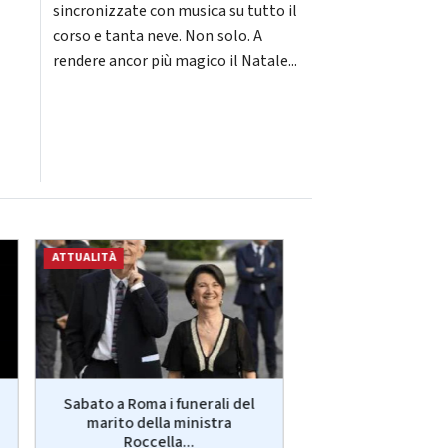
sincronizzate con musica su tutto il
corso e tanta neve. Non solo. A
rendere ancor più magico il Natale...
ATTUALITÀ
ATTUALITÀ
Sabato a Roma i funerali del
Chieti, anziana ucc
marito della ministra
arrestato il 
Roccella...