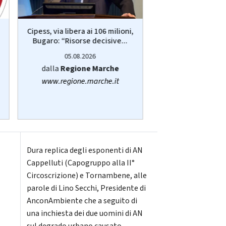
Senigallia: morte 
Cipess, via libera ai 106 milioni,
dopo il fermo, tra 
Bugaro: “Risorse decisive...
05.08.20
05.08.2026
di
Sara San
dalla
Regione Marche
senigallia@vi
www.regione.marche.it
Dura replica degli esponenti di AN
Cappelluti (Capogruppo alla II°
Circoscrizione) e Tornambene, alle
parole di Lino Secchi, Presidente di
AnconAmbiente che a seguito di
una inchiesta dei due uomini di AN