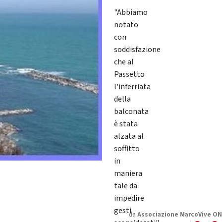
"Abbiamo
notato
con
soddisfazione
che al
Passetto
l'inferriata
della
balconata
è stata
alzata al
soffitto
in
maniera
tale da
impedire
gesti
da
Associazione MarcoVive O