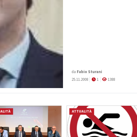
da
Fabio Sturani
25.11.2008
1
1388
ALITÀ
ATTUALITÀ