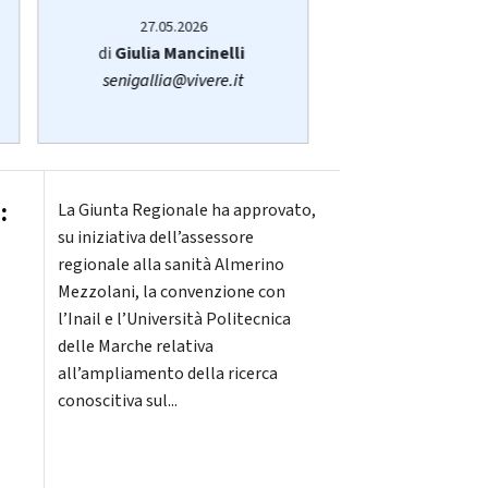
27.05.2026
14.05.20
di
Giulia Mancinelli
di
Redazi
senigallia@vivere.it
:
La Giunta Regionale ha approvato,
su iniziativa dell’assessore
regionale alla sanità Almerino
Mezzolani, la convenzione con
l’Inail e l’Università Politecnica
delle Marche relativa
all’ampliamento della ricerca
conoscitiva sul...