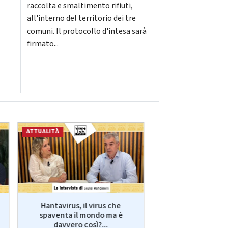
raccolta e smaltimento rifiuti,
all'interno del territorio dei tre
comuni. Il protocollo d'intesa sarà
firmato...
ATTUALITÀ
ECONOMIA
Hantavirus, il virus che
VivereLab: le int
spaventa il mondo ma è
Giulia Manci
davvero così?...
protagonist