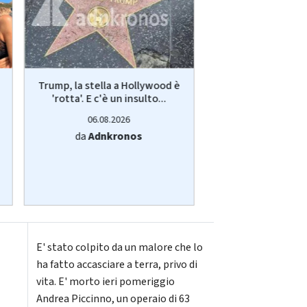
Trump, la stella a Hollywood è
Sicurezza, Aurige
'rotta'. E c'è un insulto...
"Tuteliamo chi 
notte,..
06.08.2026
06.08.20
da
Adnkronos
da
Adnkro
E' stato colpito da un malore che lo
ha fatto accasciare a terra, privo di
vita. E' morto ieri pomeriggio
Andrea Piccinno, un operaio di 63