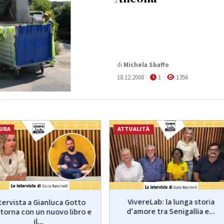
di
Michela Sbaffo
18.12.2008
1
1356
URA
ATTUALITÀ
VivereLab: la lunga storia
tervista a Gianluca Gotto
d'amore tra Senigallia e...
torna con un nuovo libro e
il...