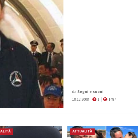
da
Segni e suoni
18.12.2008
1
1487
ALITÀ
ATTUALITÀ