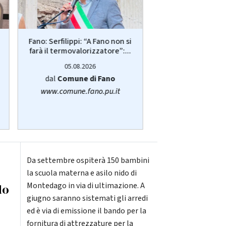
Più posti nelle re
Fano: Serfilippi: “A Fano non si
anziani, disabili 
farà il termovalorizzatore”:...
05.08.20
05.08.2026
dalla
Regione
dal
Comune di Fano
www.regione.m
www.comune.fano.pu.it
Da settembre ospiterà 150 bambini
la scuola materna e asilo nido di
Montedago in via di ultimazione. A
do
giugno saranno sistemati gli arredi
ed è via di emissione il bando per la
fornitura di attrezzature per la