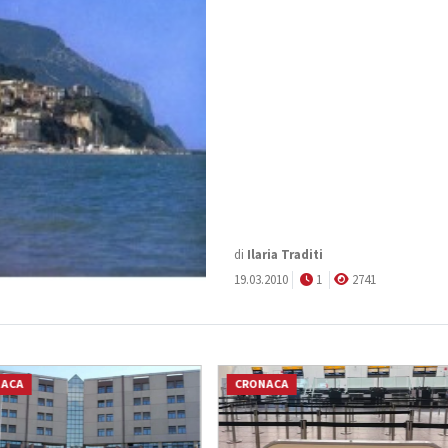
di
Ilaria Traditi
19.03.2010
1
2741
NACA
CRONACA