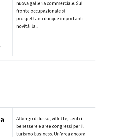
nuova galleria commerciale. Sul
fronte occupazionale si
prospettano dunque importanti
novità: la...
i
ea
Albergo di lusso, villette, centri
benessere e aree congressi per il
turismo business. Un'area ancora