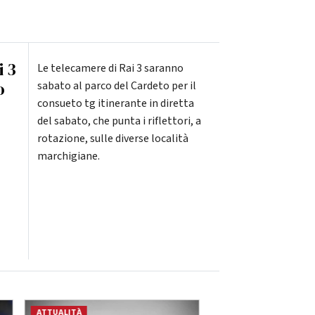
i 3
Le telecamere di Rai 3 saranno
o
sabato al parco del Cardeto per il
consueto tg itinerante in diretta
del sabato, che punta i riflettori, a
rotazione, sulle diverse località
marchigiane.
ATTUALITÀ
ATTUALITÀ