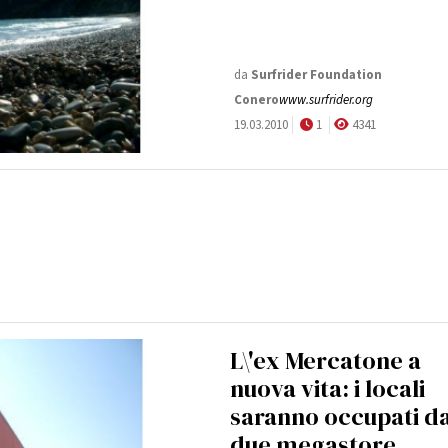
da
Surfrider Foundation
Conero
www.surfrider.org
19.03.2010
1
4341
L\'ex Mercatone a
nuova vita: i locali
saranno occupati d
due megastore