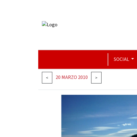
SOCIAL
20 MARZO 2010
<
>