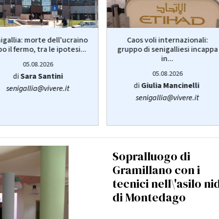
igallia: morte dell'ucraino
Caos voli internazionali:
o il fermo, tra le ipotesi...
gruppo di senigalliesi incappa
in...
05.08.2026
05.08.2026
di
Sara Santini
di
Giulia Mancinelli
senigallia@vivere.it
senigallia@vivere.it
Sopralluogo di
Gramillano con i
tecnici nell\'asilo ni
di Montedago