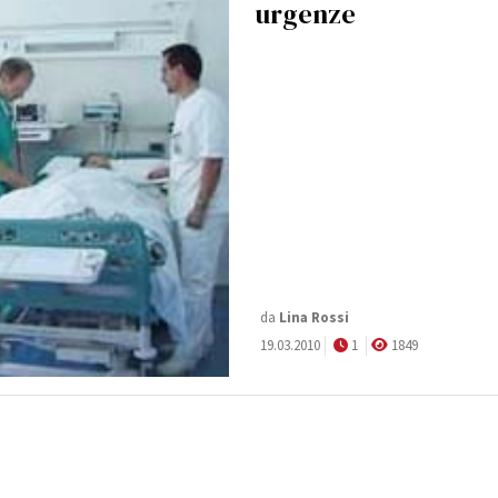
urgenze
da
Lina Rossi
19.03.2010
1
1849