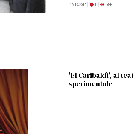
15.10.2010
1
1644
'El Caribaldì', al tea
sperimentale