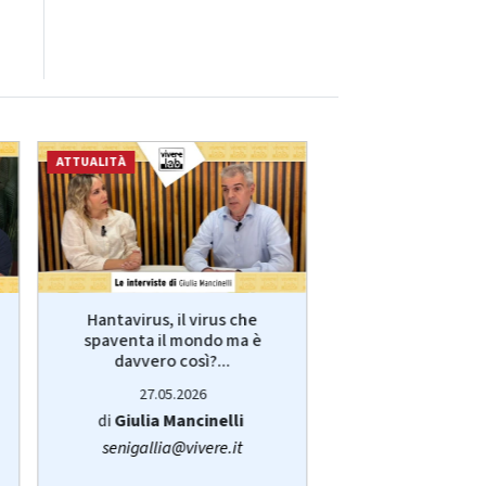
ATTUALITÀ
ECONOMIA
Hantavirus, il virus che
VivereLab: le int
spaventa il mondo ma è
Giulia Manci
davvero così?...
protagonist
27.05.2026
14.05.20
di
Giulia Mancinelli
di
Redazi
senigallia@vivere.it