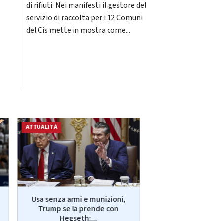
di rifiuti. Nei manifesti il gestore del
servizio di raccolta per i 12 Comuni
del Cis mette in mostra come...
ATTUALITÀ
ATTUALITÀ
Usa senza armi e munizioni,
Pa, Margiotta (
Trump se la prende con
"Contratto Funzioni
Hegseth:...