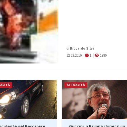
di
Riccardo Silvi
12.02.2010
1
1380
ALITÀ
ATTUALITÀ
ncidente nel Pescarese,
Guccini, a Pavana i funerali in