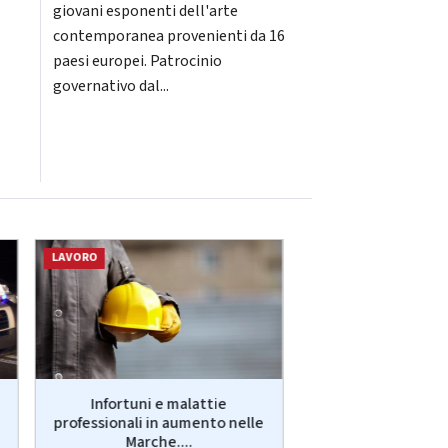
giovani esponenti dell'arte
contemporanea provenienti da 16
paesi europei. Patrocinio
governativo dal...
LAVORO
CRONACA
Infortuni e malattie
Ascoli: Ascoli, inc
professionali in aumento nelle
Vallesenzana: in
Marche....