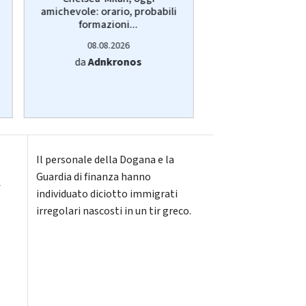
amichevole: orario, probabili
sospesi fino al
formazioni...
08.08.20
08.08.2026
da
Adnkro
da
Adnkronos
Il personale della Dogana e la
i
Guardia di finanza hanno
individuato diciotto immigrati
irregolari nascosti in un tir greco.