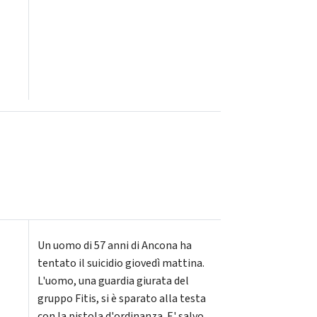
Un uomo di 57 anni di Ancona ha
tentato il suicidio giovedì mattina.
L'uomo, una guardia giurata del
gruppo Fitis, si è sparato alla testa
con la pistola d'ordinanza. E' salvo