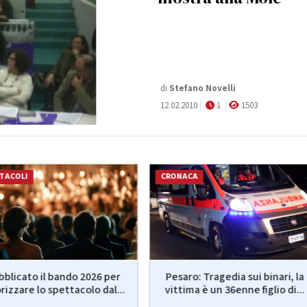
di
Stefano Novelli
12.02.2010
1
1503
TACOLI
CRONACA
bblicato il bando 2026 per
Pesaro: Tragedia sui binari, la
rizzare lo spettacolo dal...
vittima è un 36enne figlio di...