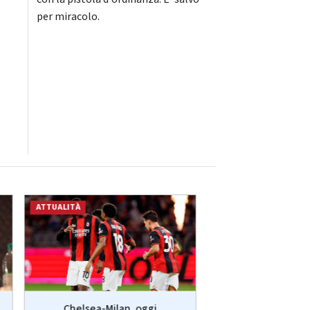
per miracolo.
ATTUALITÀ
ATTUALITÀ
Chelsea-Milan, oggi
Eruzione Etna, vol