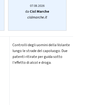
07.08.20
07.08.2026
di
Redazi
da
Cisl Marche
redazione@vivere
cislmarche.it
Controlli degli uomini della Volante
lungo le strade del capoluogo. Due
patenti ritirate per guida sotto
l'effetto di alcol e droga.