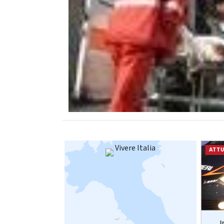
Vivere Italia
ATTUALITÀ
ATTU
 senza contare
Sos anziani per truffe
I